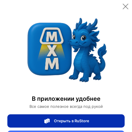
Открыть в приложении
Открыть
Главная
Категории
Цифровая электроника
Компьютеры и комплектующие
Аксессуары для компьютерной техники
Компьютерные кабели, разъемы, переходники
В приложении удобнее
Переходник Keystone USB A 3.0 90°
Все самое полезное всегда под рукой
Переходник Keystone USB A 3.0 90°
Открыть в RuStore