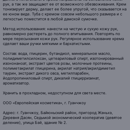
рук, а так же защищают ее от возможного обезвоживания. Крем
тонизирует дерму, делает ее более упругой, что сказывается на
ее юном виде. Туба с кремом совсем небольшого размера и с
легкостью поместится в любой дамской сумочке.
Метод использования: нанести на чистую и сухую кожу рук,
равномерно растереть до полного впитывания. Повторять по
мере пересыхания кожи рук. Регулярное использование крема
сделает ваши ручки мягкими и бархатистыми.
Состав: вода, глицерин, бутандиол, минеральное масло,
полидиметилсилоксан, цетеариловый спирт, изотонированный
изононаноат, экстракт цветов розы, молочные протеины,
полиметакрилат глицерина, акрилат натрия/акрилдиметил
таурин, экстракт дикого овса, метилпарабен,
йодопропиниловый спирт, дикалий глицирризинат,
ароматизатор.
Хранить в прохладном, недоступном для света месте.
ООО «Европейская косметика», г. Гуанчжоу
Адрес: г. Гуанчжоу, Байюньский район, пригород Жэньхэ,
Деревня Дасян, Седьмой экономический кооператив (девятое
деление), улица Бэй, здание № 2.