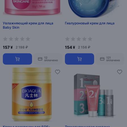
Увлажняющий крем для лица
Гиалуроновый крем для лица
Baby Skin
157 ¥
154 ¥
2 198 ₽
2 156 ₽
12
121
оплачено
оплачено
Крем с вазелином для SOS-
Трехступенчатая система