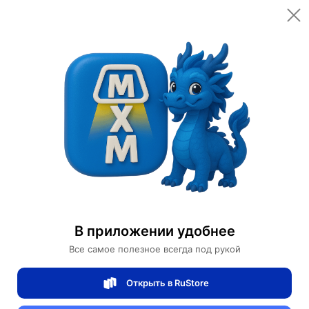
Открыть в приложении
Открыть
Главная
Категории
Товары для красоты
Уход за кожей рук
Питательный крем для рук a Paris of Moist Hands
Питательный крем для рук a Paris of
В приложении удобнее
Moist Hands
Все самое полезное всегда под рукой
Открыть в RuStore
0 отзывов
0