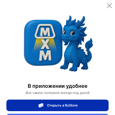
Открыть в приложении
Открыть
Главная
Категории
Мебель для дома и офиса
Подвесные кресла
Подвесное кресло из ротанга FLYHANG
Подвесное кресло из ротанга FLYHANG
В приложении удобнее
Все самое полезное всегда под рукой
0 отзывов
0
Открыть в RuStore
Магазин Ephdarren