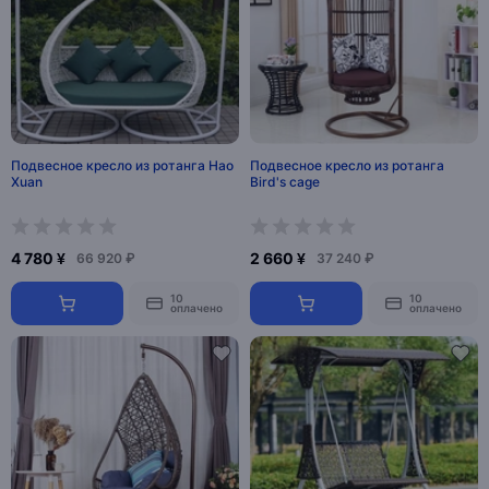
Подвесное кресло из ротанга Hao
Подвесное кресло из ротанга
Xuan
Bird's cage
4 780 ¥
2 660 ¥
66 920 ₽
37 240 ₽
10
10
оплачено
оплачено