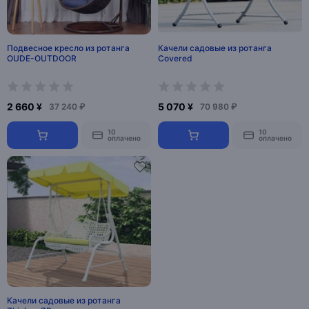
Подвесное кресло из ротанга
Качели садовые из ротанга
OUDE-OUTDOOR
Covered
2 660 ¥
5 070 ¥
37 240 ₽
70 980 ₽
10
10
оплачено
оплачено
Качели садовые из ротанга