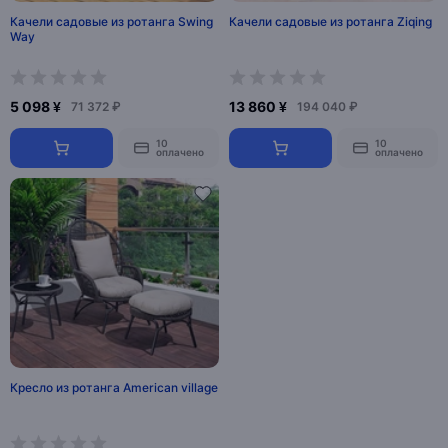
Качели садовые из ротанга Swing
Качели садовые из ротанга Ziqing
Way
5 098 ¥
13 860 ¥
71 372 ₽
194 040 ₽
10
10
оплачено
оплачено
Кресло из ротанга American village