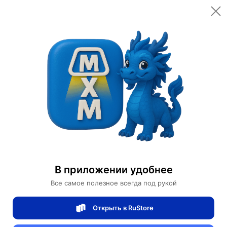
Открыть в приложении
Открыть
Главная
Категории
Мебель для дома и офиса
Подвесные кресла
Подвесное кресло из ротанга Flying
Подвесное кресло из ротанга Flying
В приложении удобнее
0 отзывов
0
Все самое полезное всегда под рукой
Магазин Ephdarren
Открыть в RuStore
Артикул:
MXM2369997657