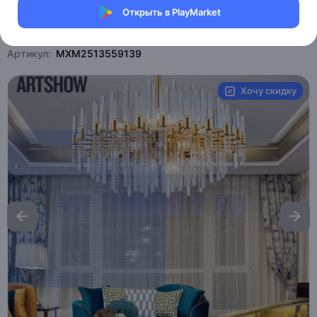
Открыть в PlayMarket
Магазин Ephdarren
Артикул:
MXM2513559139
Хочу скидку