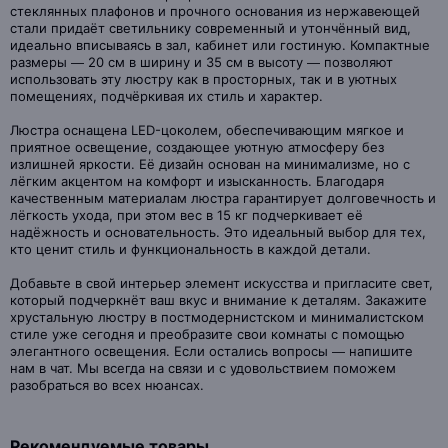
стеклянных плафонов и прочного основания из нержавеющей
стали придаёт светильнику современный и утончённый вид,
идеально вписываясь в зал, кабинет или гостиную. Компактные
размеры — 20 см в ширину и 35 см в высоту — позволяют
использовать эту люстру как в просторных, так и в уютных
помещениях, подчёркивая их стиль и характер.
Люстра оснащена LED-цоколем, обеспечивающим мягкое и
приятное освещение, создающее уютную атмосферу без
излишней яркости. Её дизайн основан на минимализме, но с
лёгким акцентом на комфорт и изысканность. Благодаря
качественным материалам люстра гарантирует долговечность и
лёгкость ухода, при этом вес в 15 кг подчеркивает её
надёжность и основательность. Это идеальный выбор для тех,
кто ценит стиль и функциональность в каждой детали.
Добавьте в свой интерьер элемент искусства и пригласите свет,
который подчеркнёт ваш вкус и внимание к деталям. Закажите
хрустальную люстру в постмодернистском и минималистском
стиле уже сегодня и преобразите свои комнаты с помощью
элегантного освещения. Если остались вопросы — напишите
нам в чат. Мы всегда на связи и с удовольствием поможем
разобраться во всех нюансах.
Рекомендуемые товары