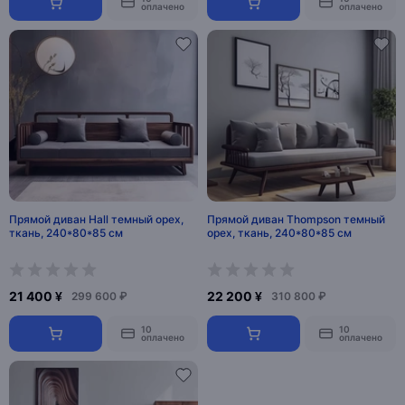
оплачено
оплачено
Прямой диван Hall темный орех,
Прямой диван Thompson темный
ткань, 240*80*85 см
орех, ткань, 240*80*85 см
21 400 ¥
22 200 ¥
299 600 ₽
310 800 ₽
10
10
оплачено
оплачено