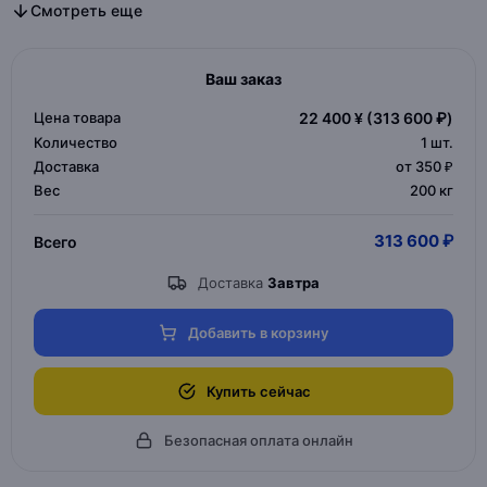
Все дизайнерская мебель в категории
Все мебель для дома и офиса в категории
Смотреть еще
Ваш заказ
Цена товара
22 400 ¥
(313 600 ₽)
Количество
1
шт.
Доставка
от 350 ₽
Вес
200 кг
313 600 ₽
Всего
Доставка
Завтра
Добавить в корзину
Купить сейчас
Безопасная оплата онлайн