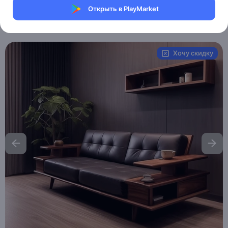
Магазин eMILE
Открыть в PlayMarket
Артикул:
MXM8332342455
Хочу скидку