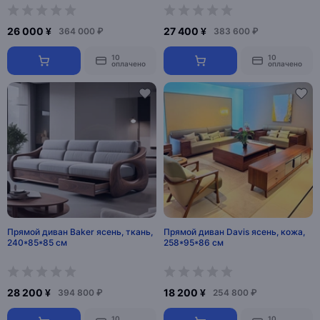
26 000 ¥
27 400 ¥
364 000 ₽
383 600 ₽
10
10
оплачено
оплачено
Прямой диван Baker ясень, ткань,
Прямой диван Davis ясень, кожа,
240*85*85 см
258*95*86 см
28 200 ¥
18 200 ¥
394 800 ₽
254 800 ₽
10
10