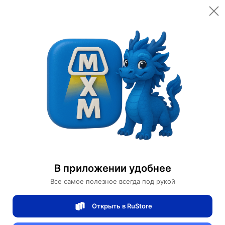
Открыть в приложении
Открыть
Главная
Категории
Мебель для дома и офиса
Мебель для дома
Диван
Прямой диван Alice темный орех, кожа, 240*85*75 см
Прямой диван Alice темный орех, кожа,
В приложении удобнее
240*85*75 см
Все самое полезное всегда под рукой
Открыть в RuStore
0 отзывов
0