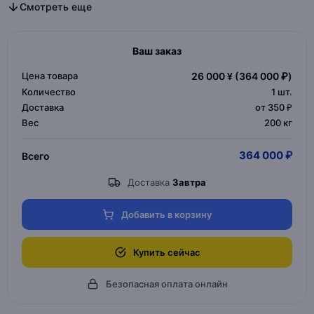
Все дизайнерская мебель в категории
Все мебель для дома и офиса в категории
Смотреть еще
Ваш заказ
Цена товара
26 000 ¥
(364 000 ₽)
Количество
1
шт.
Доставка
от 350 ₽
Вес
200 кг
364 000 ₽
Всего
Доставка
Завтра
Добавить в корзину
Купить сейчас
Безопасная оплата онлайн