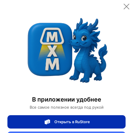
Открыть в приложении
Открыть
Главная
Категории
Мебель для дома и офиса
Мебель для дома
Диван
Прямой диван Beatrice темный орех, кожа, 280*90*70 см
Прямой диван Beatrice темный орех,
В приложении удобнее
кожа, 280*90*70 см
Все самое полезное всегда под рукой
Открыть в RuStore
0 отзывов
0