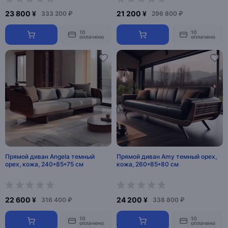
23 800 ¥
21 200 ¥
333 200 ₽
296 800 ₽
10
10
оплачено
оплачено
Прямой диван Angela темный
Прямой диван Amy темный орех,
орех, кожа, 240*85*75 см
кожа, 260*85*80 см
22 600 ¥
24 200 ¥
316 400 ₽
338 800 ₽
10
10
оплачено
оплачено