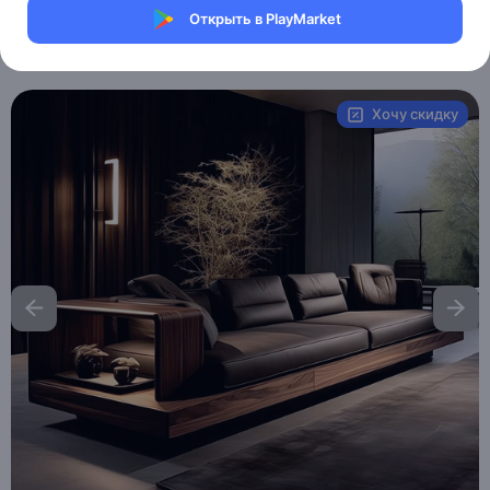
Магазин eMILE
Открыть в PlayMarket
Артикул:
MXM5709716328
Хочу скидку