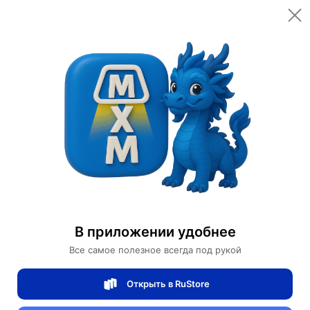
Открыть в приложении
Открыть
Главная
Категории
Мебель для дома и офиса
Гостиничная мебель
Прямой диван Daisy темный орех, кожа, 240*85*80 см
Прямой диван Daisy темный орех, кожа,
В приложении удобнее
240*85*80 см
Все самое полезное всегда под рукой
Открыть в RuStore
0 отзывов
0