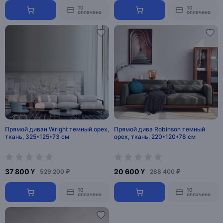
10
10
оплачено
оплачено
Прямой диван Wright темный орех,
Прямой дива Robinson темный
ткань, 325*125*73 см
орех, ткань, 220*120*78 см
37 800 ¥
20 600 ¥
529 200 ₽
288 400 ₽
10
10
оплачено
оплачено