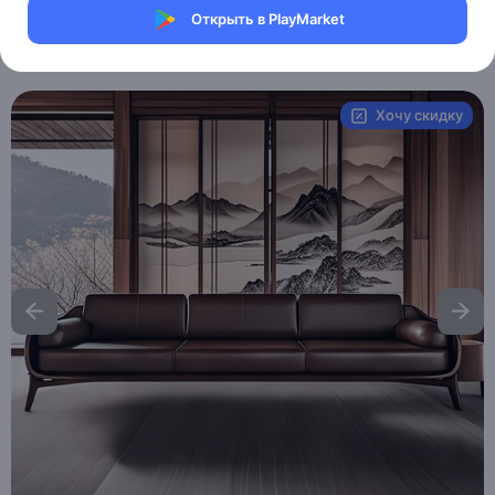
Магазин eMILE
Открыть в PlayMarket
Артикул:
MXM8033628145
Хочу скидку