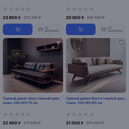
23 800 ¥
20 600 ¥
333 200 ₽
288 400 ₽
10
10
оплачено
оплачено
Прямой диван Alice темный орех,
Прямой диван Morris темный орех,
кожа, 240*85*75 см
ткань, 230*85*80 см
22 400 ¥
21 000 ¥
313 600 ₽
294 000 ₽