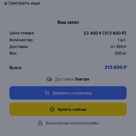
Все диван в категории
Все дизайнерская мебель в категории
Смотреть еще
Ваш заказ
Цена товара
22 400 ¥
(313 600 ₽)
Количество
1
шт.
Доставка
от 350 ₽
Вес
200 кг
313 600 ₽
Всего
Доставка
Завтра
Добавить в корзину
Купить сейчас
Безопасная оплата онлайн