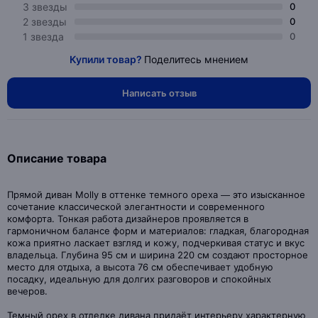
3 звезды
0
2 звезды
0
1 звезда
0
Купили товар?
Поделитесь мнением
Написать отзыв
Описание товара
Прямой диван Molly в оттенке темного ореха — это изысканное
сочетание классической элегантности и современного
комфорта. Тонкая работа дизайнеров проявляется в
гармоничном балансе форм и материалов: гладкая, благородная
кожа приятно ласкает взгляд и кожу, подчеркивая статус и вкус
владельца. Глубина 95 см и ширина 220 см создают просторное
место для отдыха, а высота 76 см обеспечивает удобную
посадку, идеальную для долгих разговоров и спокойных
вечеров.
Темный орех в отделке дивана придаёт интерьеру характерную