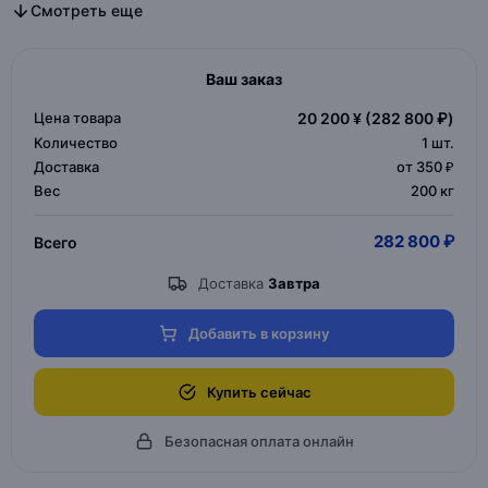
Все дизайнерская мебель в категории
Все мебель для дома и офиса в категории
Смотреть еще
Ваш заказ
Цена товара
20 200 ¥
(282 800 ₽)
Количество
1
шт.
Доставка
от 350 ₽
Вес
200 кг
282 800 ₽
Всего
Доставка
Завтра
Добавить в корзину
Купить сейчас
Безопасная оплата онлайн