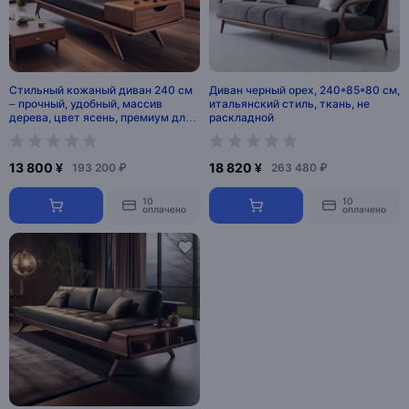
Стильный кожаный диван 240 см
Диван черный орех, 240*85*80 см,
– прочный, удобный, массив
итальянский стиль, ткань, не
дерева, цвет ясень, премиум для
раскладной
гостиной и офиса
13 800 ¥
18 820 ¥
193 200 ₽
263 480 ₽
10
10
оплачено
оплачено