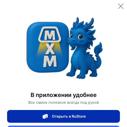
Открыть в приложении
Открыть
Главная
Категории
Мебель для дома и офиса
Мебель для дома
Диван
Прямой диван Molly темный орех, кожа, 220*95*76 см
Прямой диван Molly темный орех, кожа,
В приложении удобнее
220*95*76 см
Все самое полезное всегда под рукой
Открыть в RuStore
0 отзывов
0