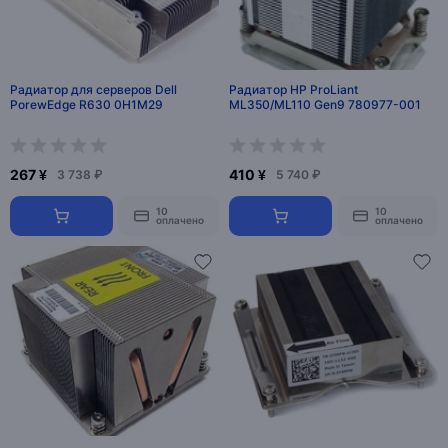
Радиатор для серверов Dell
Радиатор HP ProLiant
PorewEdge R630 0H1M29
ML350/ML110 Gen9 780977-001
267 ¥
410 ¥
3 738 ₽
5 740 ₽
10
10
оплачено
оплачено