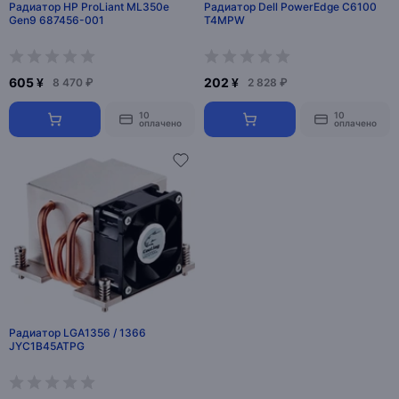
Радиатор HP ProLiant ML350e
Радиатор Dell PowerEdge C6100
Gen9 687456-001
T4MPW
605 ¥
202 ¥
8 470 ₽
2 828 ₽
10
10
оплачено
оплачено
Радиатор LGA1356 / 1366
JYC1B45ATPG