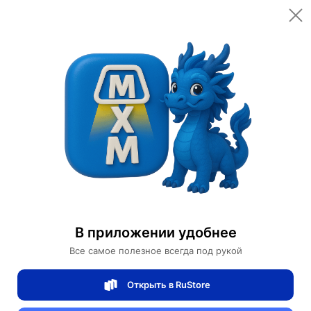
Открыть в приложении
Открыть
Главная
Категории
Цифровая электроника
Компьютеры и комплектующие
Радиатор для сервера Dell PowerEdge R920 FVT7F
Радиатор для сервера Dell PowerEdge
В приложении удобнее
R920 FVT7F
Все самое полезное всегда под рукой
Открыть в RuStore
0 отзывов
0