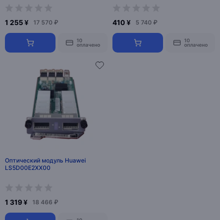
1 255 ¥
410 ¥
17 570 ₽
5 740 ₽
10
10
оплачено
оплачено
Оптический модуль Huawei
LS5D00E2XX00
1 319 ¥
18 466 ₽