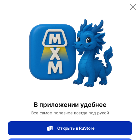
Открыть в приложении
Открыть
Главная
Категории
Цифровая электроника
Компьютеры и комплектующие
RAID-контроллер Dell Perc H200 Pci-e 2.0
RAID-контроллер Dell Perc H200 Pci-e 2.0
В приложении удобнее
Все самое полезное всегда под рукой
0 отзывов
0
Открыть в RuStore
Магазин Help Dell/HP