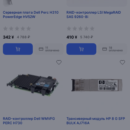
Серверная плата Dell Perc H310
RAID-контроллер LSI MegaRAID
PowerEdge HV52W
SAS 9260-8i
342 ¥
410 ¥
4 788 ₽
5 740 ₽
11
18
оплачено
оплачено
RAID-контроллер Dell WMVFG
Трансиверный модуль HP 8 G SFP
PERC H730
BULK AJ716A