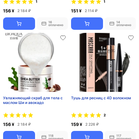
1
1
156 ¥
151 ¥
2 184 ₽
2 114 ₽
16
14
оплачено
оплачено
Увлажняющий скраб для тела с
Тушь для ресниц с 4D волокном
маслом Ши и авокадо
2
156 ¥
159 ¥
2 184 ₽
2 226 ₽
118
117
оплачено
оплачено