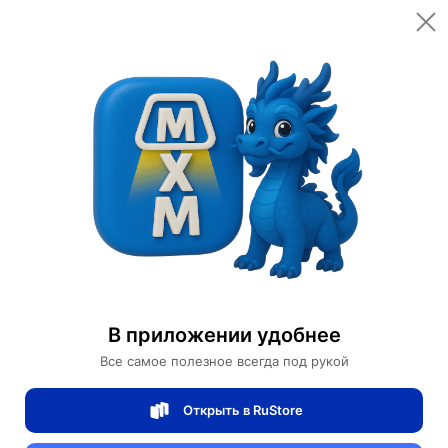
Открыть в приложении
Открыть
Главная
Категории
Автомобили и аксессуары
Велорикши
Рикша Карета Ghlkon
Рикша Карета Ghlkon
В приложении удобнее
0 отзывов
0
Все самое полезное всегда под рукой
Магазин Ephdarren
Открыть в RuStore
Артикул:
MXM4766662626