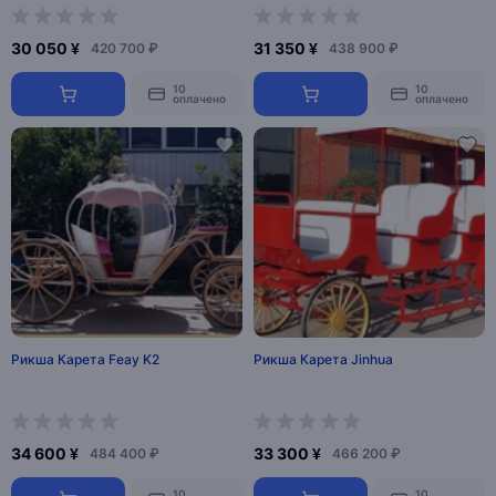
30 050 ¥
31 350 ¥
420 700 ₽
438 900 ₽
10
10
оплачено
оплачено
Рикша Карета Feay K2
Рикша Карета Jinhua
34 600 ¥
33 300 ¥
484 400 ₽
466 200 ₽
10
10