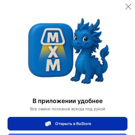
Открыть в приложении
Открыть
Главная
Категории
Цифровая электроника
Компьютеры и комплектующие
Серверы
Сервер IBM X3100M5
Сервер IBM X3100M5
В приложении удобнее
Все самое полезное всегда под рукой
0 отзывов
0
Открыть в RuStore
Магазин Help Dell/HP