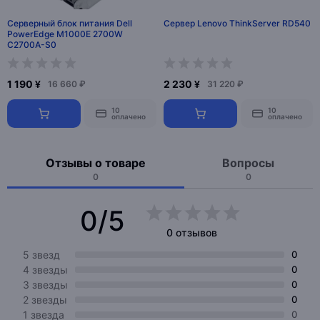
Серверный блок питания Dell
Сервер Lenovo ThinkServer RD540
PowerEdge M1000E 2700W
C2700A-S0
1 190 ¥
2 230 ¥
16 660 ₽
31 220 ₽
10
10
оплачено
оплачено
Отзывы о товаре
Вопросы
0
0
0/5
0 отзывов
5 звезд
0
4 звезды
0
3 звезды
0
2 звезды
0
1 звезда
0