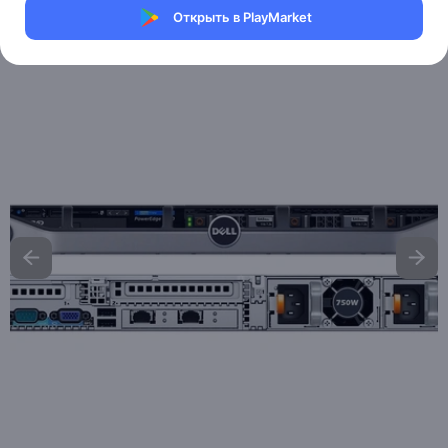
Открыть в PlayMarket
Артикул:
MXM4763706253