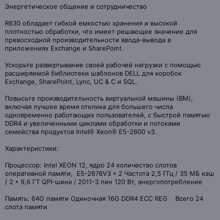
Энергетическое общение и сотрудничество
R630 обладает гибкой емкостью хранения и высокой
плотностью обработки, что имеет решающее значение для
превосходной производительности ввода-вывода в
приложениях Exchange и SharePoint.
Ускорьте развертывание своей рабочей нагрузки с помощью
расширяемой библиотеки шаблонов DELL для коробок
Exchange, SharePoint, Lync, UC & C и SQL.
Повысьте производительность виртуальной машины (ВМ),
включая лучшее время отклика для большего числа
одновременно работающих пользователей, с быстрой памятью
DDR4 и увеличенными циклами обработки и потоками
семейства продуктов Intel® Xeon® E5-2600 v3.
Характеристики:
Процессор: Intel XEON 12, ядро ​​24 количество слотов
оперативной памяти, E5-2678V3 * 2 Частота 2,5 ГГц / 35 МБ кэш
/ 2 * 9,6 ГТ QPI-шина / 2011-3 пин 120 Вт, энергопотребление
Память: 64G памяти Одиночная 16G DDR4 ECC REG Всего 24
слота памяти