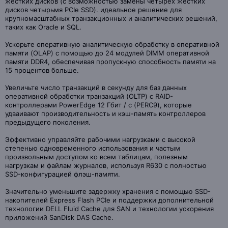
жестких дисков (с возможностью замены четырех жестких
дисков четырьмя PCIe SSD). идеальное решение для
крупномасштабных транзакционных и аналитических решений,
таких как Oracle и SQL.
Ускорьте оперативную аналитическую обработку в оперативной
памяти (OLAP) с помощью до 24 модулей DIMM оперативной
памяти DDR4, обеспечивая пропускную способность памяти на
15 процентов больше.
Увеличьте число транзакций в секунду для баз данных
оперативной обработки транзакций (OLTP) с RAID-
контроллерами PowerEdge 12 Гбит / с (PERC9), которые
удваивают производительность и кэш-память контроллеров
предыдущего поколения.
Эффективно управляйте рабочими нагрузками с высокой
степенью одновременного использования и частым
произвольным доступом ко всем таблицам, полезным
нагрузкам и файлам журналов, используя R630 с полностью
SSD-конфигурацией флэш-памяти.
Значительно уменьшите задержку хранения с помощью SSD-
накопителей Express Flash PCIe и поддержки дополнительной
технологии DELL Fluid Cache для SAN и технологии ускорения
приложений SanDisk DAS Cache.