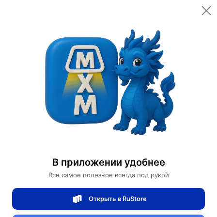
Открыть в приложении
Открыть
Главная
Категории
Цифровая электроника
Компьютеры и комплектующие
Серверы
Сервер poweredge R630
Сервер poweredge R630
В приложении удобнее
Все самое полезное всегда под рукой
0 отзывов
0
Открыть в RuStore
Магазин Help Dell/HP