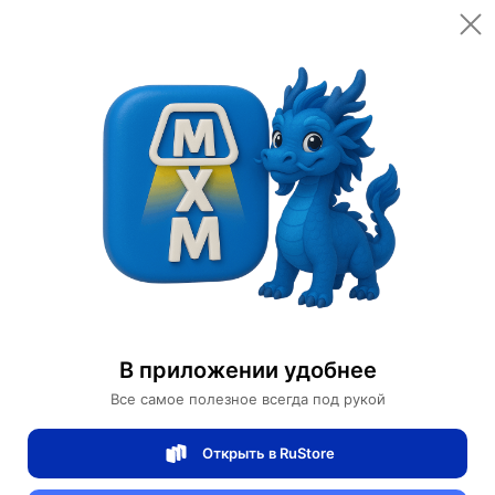
Открыть в приложении
Открыть
Главная
Категории
Цифровая электроника
Сетевое оборудование
Сетевые карты
Сетевая серверная карта Dell Broadcom 5719
Сетевая серверная карта Dell Broadcom
В приложении удобнее
5719
Все самое полезное всегда под рукой
Открыть в RuStore
0 отзывов
0