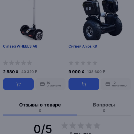
Сигвей WHEELS A8
Сигвей Anios K9
2 880 ¥
9 900 ¥
40 320 ₽
138 600 ₽
10
10
оплачено
оплачено
Отзывы о товаре
Вопросы
0
0
0/5
0 отзывов