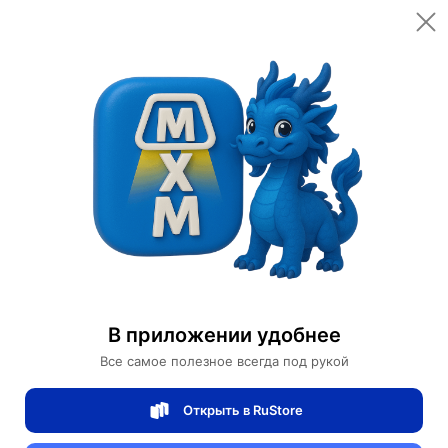
Открыть в приложении
Открыть
Главная
Категории
Автомобили и аксессуары
Сигвеи
Сигвей Le Ling LLZX002
Сигвей Le Ling LLZX002
В приложении удобнее
0 отзывов
0
Все самое полезное всегда под рукой
Магазин Ephdarren
Открыть в RuStore
Артикул:
MXM5598630895