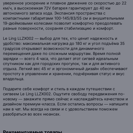
уверенное ускорение и плавное движение со скоростью до 22
км/ч, а высокоемкая 72V батарея гарантирует до 40 км
автономного запаса хода. Экспансия пространства с
компактными габаритами 100-145/83/55 см и внушительными
19-дюймовыми колесами позволит комфортно преодолевать
разные поверхности, сохраняя стабилизацию и комфорт.
Le Ling LLZX002 — выбор для тех, кто ценит надежность и
удобство: максимальная нагрузка до 180 кг и угол подъёма 35
градусов открывают возможности для динамичного
перемещения даже по сложным маршрутам. Время полной
зарядки — всего 4 часа, что делает этот сигвей идеальным
спутником как для городских прогулок, так и для активного
отдыха. Легкий вес 45 кг и эргономичный дизайн обеспечивают
простоту в управлении и хранении, подчёркивая статус и вкус
владельца.
Подарите себе комфорт и стиль в каждом путешествии с
сигвеем Le Ling LLZX002. Ощутите свободу передвижения по-
новому — закажите прямо сейчас и наслаждайтесь качеством и
дизайном премиум-класса. Если остались вопросы — напишите
нам в чат. Мы всегда на связи и с удовольствием поможем
разобраться во всех нюансах.
Рекомендуемые товары