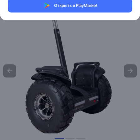
Открыть в PlayMarket
Хочу скидку