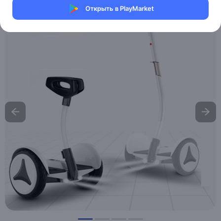
Открыть в PlayMarket
Хочу скидку