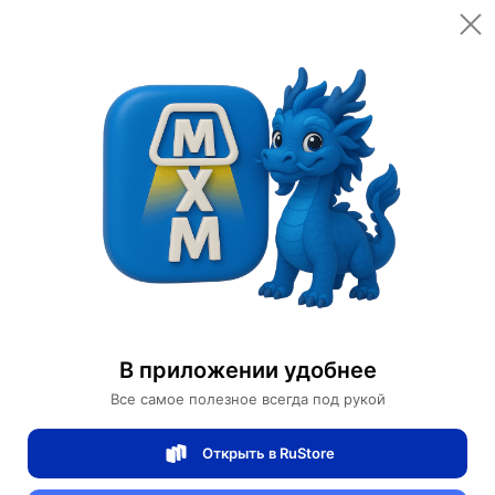
Открыть в приложении
Открыть
Главная
Категории
Автомобили и аксессуары
Сигвеи
Сигвей Shen SY9
Сигвей Shen SY9
В приложении удобнее
0 отзывов
0
Все самое полезное всегда под рукой
Магазин Motors Store
Открыть в RuStore
Артикул:
ShenSY9-002