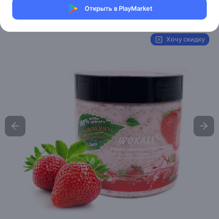
Открыть в PlayMarket
Артикул:
WXXM42416
Хочу скидку