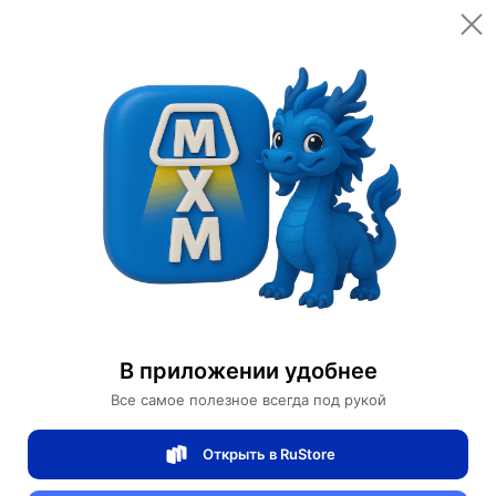
Открыть в приложении
Открыть
Главная
Категории
Товары для красоты
Уход за телом
Скраб для тела
Скраб для тела Wokali Клубника 500 мл
Скраб для тела Wokali Клубника 500 мл
В приложении удобнее
Все самое полезное всегда под рукой
0 отзывов
0
Открыть в RuStore
Магазин Bioaqua