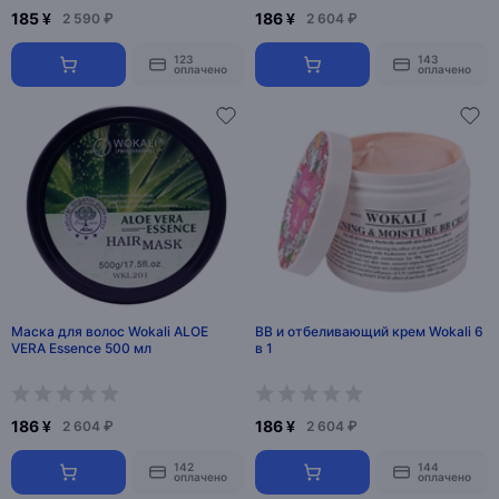
185 ¥
186 ¥
2 590 ₽
2 604 ₽
123
143
оплачено
оплачено
Маска для волос Wokali ALOE
BB и отбеливающий крем Wokali 6
VERA Essence 500 мл
в 1
186 ¥
186 ¥
2 604 ₽
2 604 ₽
142
144
оплачено
оплачено