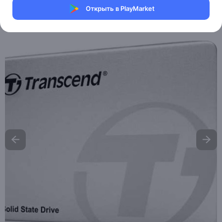
Магазин Help Dell/HP
Открыть в PlayMarket
Артикул:
SSD-073