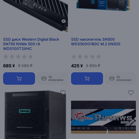
SSD диск Western Digital Black
SSD накопитель SN500
SN750 NVMe 500 гб
WDS500G1B0C M.2 SN500
WDS100T3XHC
685 ¥
425 ¥
9 590 ₽
5 950 ₽
10
10
оплачено
оплачено