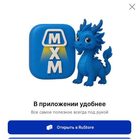
Открыть в приложении
Открыть
Главная
Категории
Цифровая электроника
Компьютеры и комплектующие
Жёсткие диски
SSD накопитель TRANSCEND TS240GSSD220S 240Гб
SSD накопитель TRANSCEND
В приложении удобнее
TS240GSSD220S 240Гб
Все самое полезное всегда под рукой
Открыть в RuStore
0 отзывов
0