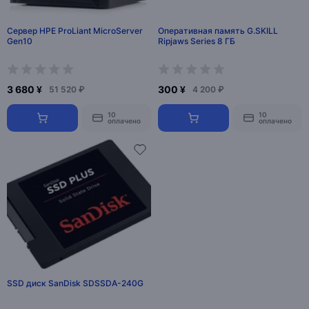
Сервер HPE ProLiant MicroServer
Оперативная память G.SKILL
Gen10
Ripjaws Series 8 ГБ
3 680 ¥
300 ¥
51 520 ₽
4 200 ₽
10
10
оплачено
оплачено
SSD диск SanDisk SDSSDA-240G