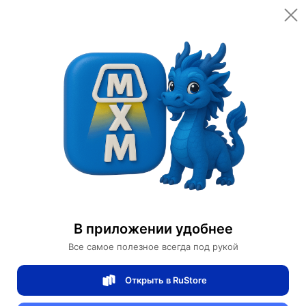
Открыть в приложении
Открыть
Главная
Категории
Мебель для дома и офиса
Мебель для сада и дачи
Стол из ротанга Xinyi Home
Стол из ротанга Xinyi Home
В приложении удобнее
0 отзывов
0
Все самое полезное всегда под рукой
Магазин Ephdarren
Открыть в RuStore
Артикул:
MXM8165746322