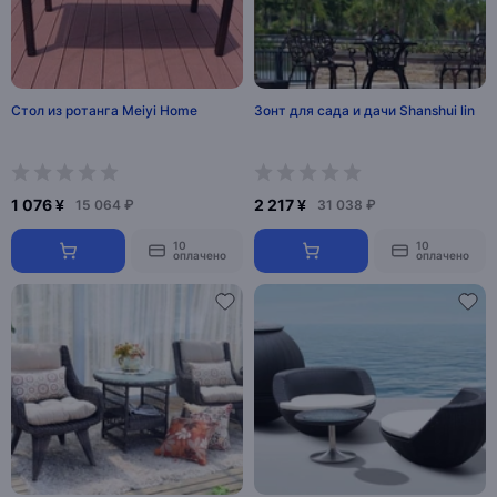
Стол из ротанга Meiyi Home
Зонт для сада и дачи Shanshui lin
1 076 ¥
2 217 ¥
15 064 ₽
31 038 ₽
10
10
оплачено
оплачено