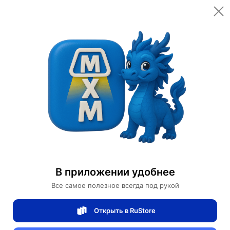
Открыть в приложении
Открыть
Главная
Категории
Мебель для дома и офиса
Садовые стулья
Стул из ротанга Bomeijia Y-58
Стул из ротанга Bomeijia Y-58
В приложении удобнее
0 отзывов
0
Все самое полезное всегда под рукой
Магазин Ephdarren
Открыть в RuStore
Артикул:
MXM1168676164