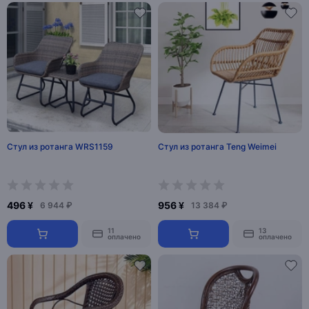
Стул из ротанга WRS1159
Стул из ротанга Teng Weimei
496 ¥
956 ¥
6 944 ₽
13 384 ₽
11
13
оплачено
оплачено