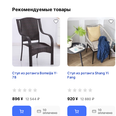
Рекомендуемые товары
Стул из ротанга Bomeijia Y-
Стул из ротанга Shang Yi
78
Fang
896 ¥
920 ¥
12 544 ₽
12 880 ₽
10
10
оплачено
оплачено