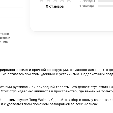
2 звезды
1 звезда
0 отзывов
стране
актер и
дениях
риродного стиля и прочной конструкции, созданное для тех, кто це
20 кг, оставаясь при этом удобным и устойчивым. Подлокотники по
отками рустикальной природной теплоты, что делает стул отличным
Этот стул идеально впишется в пространство, где важен не только 
йнерским стулом Teng Weimei. Сделайте выбор в пользу качества и
и и с удовольствием поможем разобраться во всех нюансах.