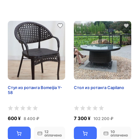
Стул из ротанга Bomeijia Y-
Стол из ротанга Capilano
58
600 ¥
7 300 ¥
8 400 ₽
102 200 ₽
12
10
оплачено
оплачено