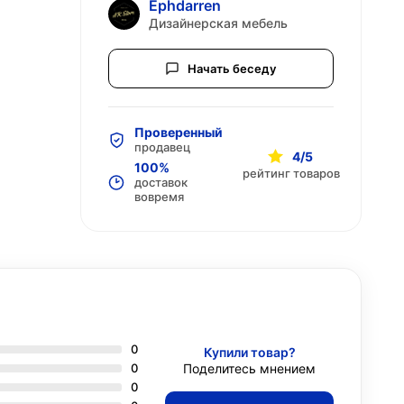
Ephdarren
Дизайнерская мебель
Начать беседу
Проверенный
продавец
4/5
100%
рейтинг товаров
доставок
вовремя
0
Купили товар?
0
Поделитесь мнением
0