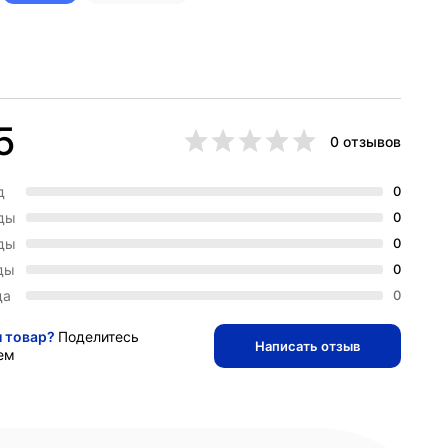
5
0 отзывов
д
0
зды
0
зды
0
ды
0
да
0
и товар?
Поделитесь
Написать отзыв
ем