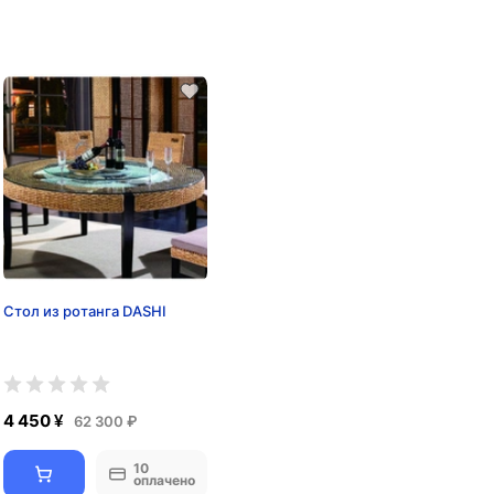
Стол из ротанга DASHI
4 450 ¥
62 300 ₽
10
оплачено