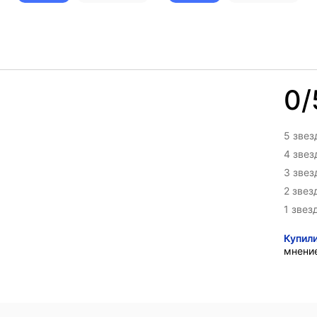
0/
5 звез
4 зве
3 зве
2 звез
1 звез
Купил
мнени