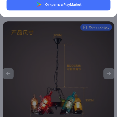
Магазин Ephdarren
Открыть в PlayMarket
Артикул:
MXM5292240622
Хочу скидку