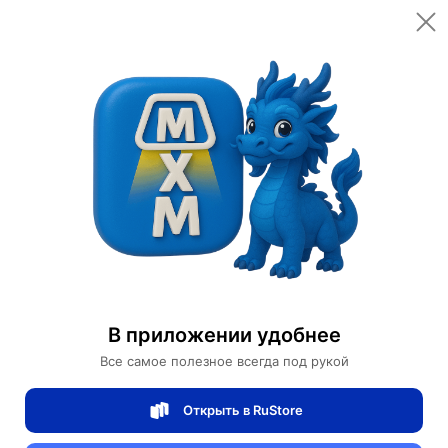
Открыть в приложении
Открыть
Главная
Категории
Мебель для дома и офиса
Освещение для дома
Потолочные светильники
Дизайнерский светильник 64*33 см led, e14, железо, стекло
Дизайнерский светильник 64*33 см led,
В приложении удобнее
e14, железо, стекло
Все самое полезное всегда под рукой
Открыть в RuStore
0 отзывов
0