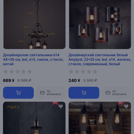
Дизайнерские светильники e14
Дизайнерский светильник белый
48*36 см, led, e14, смола, стекло,
Amplyst, 22*25 см, led, e14, железо,
китай
стекло, современный, белый
669 ¥
240 ¥
9 366 ₽
3 360 ₽
10
10
оплачено
оплачено