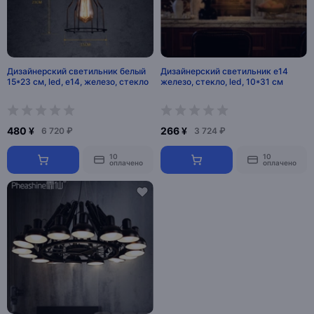
Дизайнерский светильник белый
Дизайнерский светильник e14
15*23 см, led, e14, железо, стекло
железо, стекло, led, 10*31 см
480 ¥
266 ¥
6 720 ₽
3 724 ₽
10
10
оплачено
оплачено