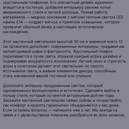
хрустальным плафоном. Его элегантный дизайн идеально
впишется в гостиную, добавляя интерьеру свежие нотки
американского стиля и легкой роскоши. Тонкая работа
материалов — медное основание с мягким теплым светом LED
лампы E14 — создает мягкое и приятное освещение, которое
превратит обычный вечер в настоящее эстетическое
наслаждение.
Этот настенный светильник высотой 30 см и шириной всего 12
см органично дополняет современные интерьеры, придавая им
неповторимый шарм и фактурность. Хрустальный плафон
переливается в лучах света, отражая каждый штрих дизайна и
подчеркивая аккуратность исполнения. Легкий люкс и строгость
форм в сочетании делают этот светильник не просто
источником света, а живым элементом декора, способным
стать изюминкой вашей гостиной или спальни.
Дополните интерьер продуманным светом, который
одновременно функционален и эстетичен. Сделайте выбор в
пользу стиля, который останется актуальным долгие годы.
Закажите настенный светильник прямо сейчас и почувствуйте,
как комфорт и красота гармонично объединяются у вас дома.
Если остались вопросы — напишите нам в чат. Мы всегда на
связи и с удовольствием поможем разобраться во всех нюансах.