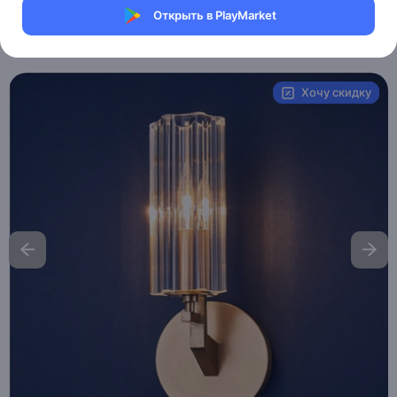
Магазин Ephdarren
Открыть в PlayMarket
Артикул:
MXM0760327790
Хочу скидку