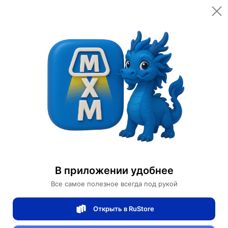
Открыть в приложении
Открыть
Главная
Категории
Цифровая электроника
Телевизоры и видеотехника
Телевизоры
Телевизор Ace Android TV 85 дюймов 4K
Телевизор Ace Android TV 85 дюймов 4K
В приложении удобнее
Все самое полезное всегда под рукой
2 отзывов
0
Открыть в RuStore
Магазин Xiaomi