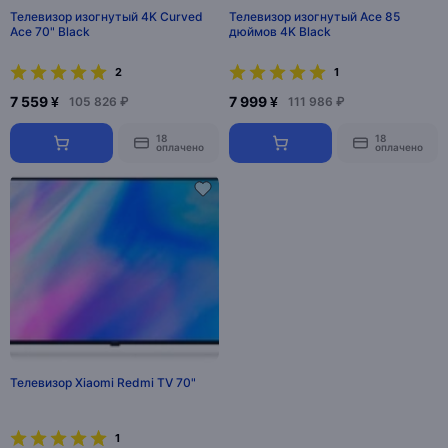
Телевизор изогнутый 4K Curved
Телевизор изогнутый Ace 85
Ace 70" Black
дюймов 4K Black
2
1
7 559 ¥
7 999 ¥
105 826 ₽
111 986 ₽
18
18
оплачено
оплачено
Телевизор Xiaomi Redmi TV 70"
1