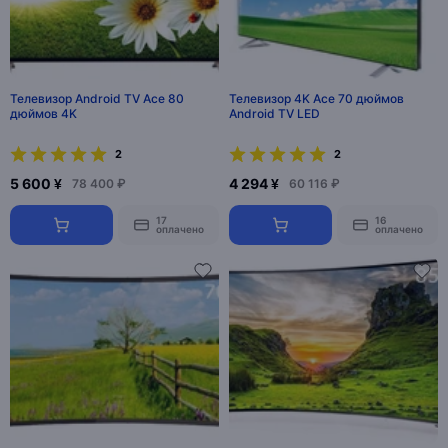
Телевизор Android TV Ace 80
Телевизор 4K Ace 70 дюймов
дюймов 4K
Android TV LED
2
2
5 600 ¥
4 294 ¥
78 400 ₽
60 116 ₽
17
16
оплачено
оплачено