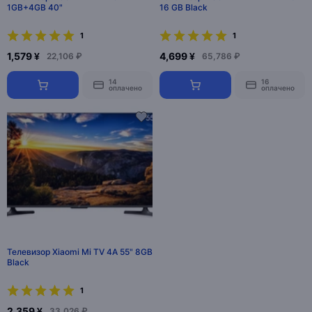
1GB+4GB 40"
16 GB Black
1
1
1,579 ¥
4,699 ¥
22,106 ₽
65,786 ₽
14
16
оплачено
оплачено
Телевизор Xiaomi Mi TV 4A 55" 8GB
Black
1
2,359 ¥
33,026 ₽