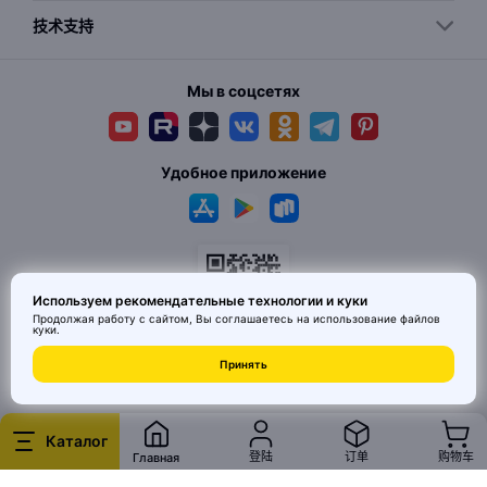
技术支持
Мы в соцсетях
Удобное приложение
Используем рекомендательные технологии и куки
Продолжая работу с сайтом, Вы соглашаетесь на использование
файлов
куки
.
© 2026 MAI HE MAI. Маркетплейс дизайнерских товаров со всего
Принять
Китая по ценам заводов. Все права защищены.
Каталог
登陆
订单
购物车
Главная