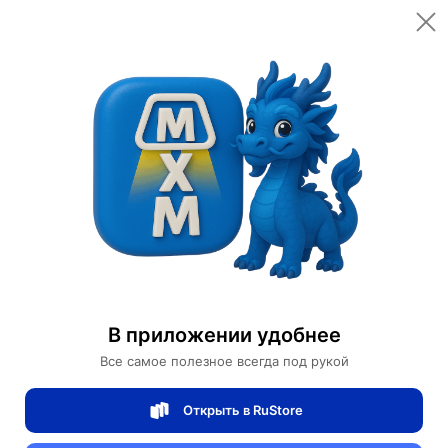
Xiaomi
Магазин сяоми
开始的对话
Проверенный
продавец
4/5
рейтинг товаров
100%
доставок вовремя
Характеристики
Bluetooth
4/2
В приложении удобнее
Все самое полезное всегда под рукой
Габаритные размеры:
1460.4x86x841.4 мм
Поддержка HDR
Да
Открыть в RuStore
Количество HDMI портов
3