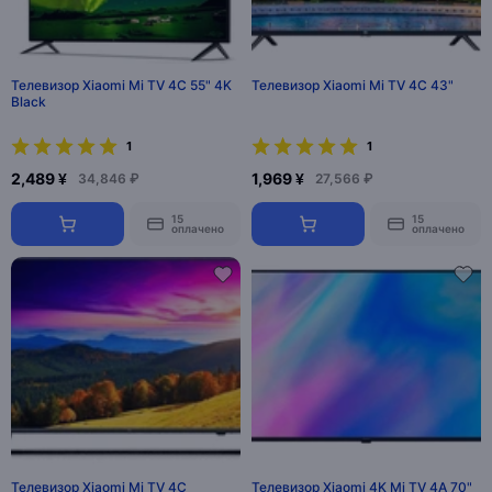
Телевизор Xiaomi Mi TV 4C 55" 4K
Телевизор Xiaomi Mi TV 4C 43"
Black
1
1
2,489 ¥
1,969 ¥
34,846 ₽
27,566 ₽
15
15
оплачено
оплачено
Телевизор Xiaomi Mi TV 4C
Телевизор Xiaomi 4K Mi TV 4A 70"