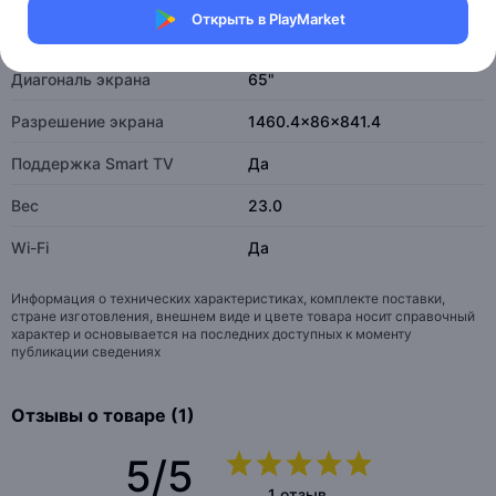
Открыть в PlayMarket
Количество USB портов
2
Диагональ экрана
65"
Разрешение экрана
1460.4x86x841.4
Поддержка Smart TV
Да
Вес
23.0
Wi-Fi
Да
Информация о технических характеристиках, комплекте поставки,
стране изготовления, внешнем виде и цвете товара носит справочный
характер и основывается на последних доступных к моменту
публикации сведениях
Отзывы о товаре (1)
5/5
1 отзыв