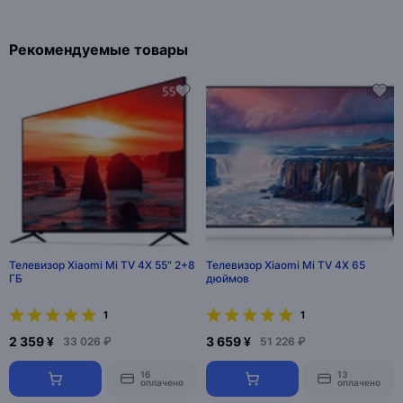
Рекомендуемые товары
Телевизор Xiaomi Mi TV 4X 55" 2+8
Телевизор Xiaomi Mi TV 4X 65
ГБ
дюймов
1
1
2 359 ¥
3 659 ¥
33 026 ₽
51 226 ₽
16
13
оплачено
оплачено