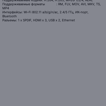
Поддерживаемые кодеки: H.264, H.265, MPEG 1/2/4, REAL
Поддерживаемые форматы : RM, FLV, MOV, AVI, MKV, TS,
MP4
Интерфейсы: Wi-Fi 802.11 a/b/g/n/ac, 2.4/5 ГГц, ИК-порт,
Bluetooth
Разъемы: 1 x SPDIF, HDMI x 3, USB x 2, Ethernet