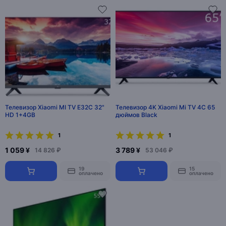
Телевизор Xiaomi MI TV E32C 32"
Телевизор 4K Xiaomi Mi TV 4C 65
HD 1+4GB
дюймов Black
1
1
1 059 ¥
3 789 ¥
14 826 ₽
53 046 ₽
19
15
оплачено
оплачено