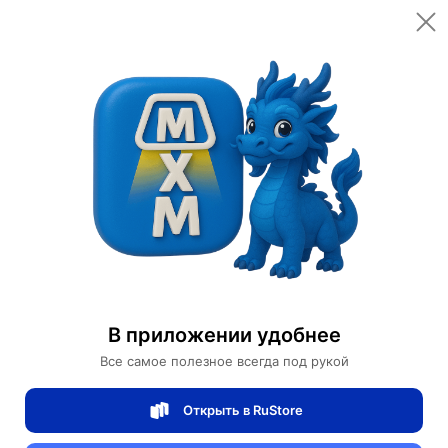
Открыть в приложении
Открыть
Главная
Категории
Цифровая электроника
Телевизоры и видеотехника
Другое
Телевизор Xiaomi Mi TV Е55А 55'' Black
Телевизор Xiaomi Mi TV Е55А 55'' Black
В приложении удобнее
Все самое полезное всегда под рукой
1 отзывов
0
Открыть в RuStore
Магазин Xiaomi