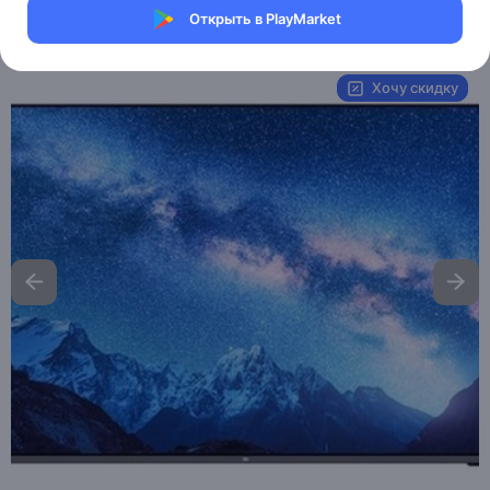
Открыть в PlayMarket
Артикул:
TV-Е55А
Хочу скидку