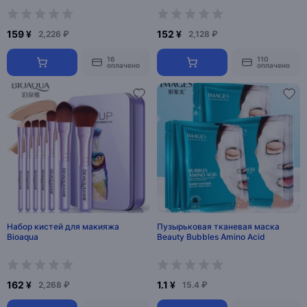
159 ¥
152 ¥
2,226 ₽
2,128 ₽
16
110
оплачено
оплачено
Набор кистей для макияжа
Пузырьковая тканевая маска
Bioaqua
Beauty Bubbles Amino Acid
162 ¥
1.1 ¥
2,268 ₽
15.4 ₽