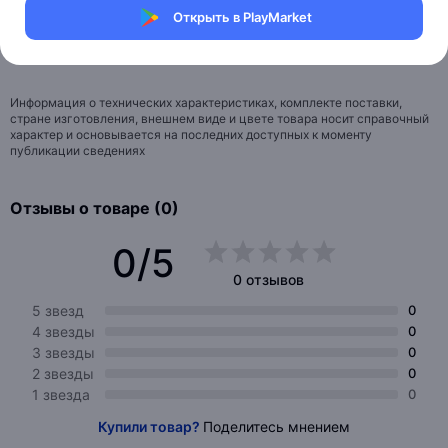
Открыть в PlayMarket
Тип кожи
для всех типов кожи
Вес
0.5
Информация о технических характеристиках, комплекте поставки,
стране изготовления, внешнем виде и цвете товара носит справочный
характер и основывается на последних доступных к моменту
публикации сведениях
Отзывы о товаре (0)
0/5
0 отзывов
5 звезд
0
4 звезды
0
3 звезды
0
2 звезды
0
1 звезда
0
Купили товар?
Поделитесь мнением