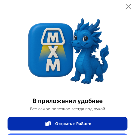
Bioaqua
Косметика по уходу
Start conversation
Проверенный
продавец
4/5
рейтинг товаров
100%
доставок вовремя
Характеристики
В приложении удобнее
Содержит
ниацинамиды и золото
Все самое полезное всегда под рукой
Эффект
увлажнение, омоложение
кожи лица
Открыть в RuStore
Марка
Venzen