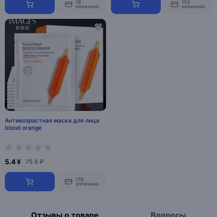
18
153
оплачено
оплачено
Антивозрастная маска для лица
blood orange
5.4 ¥
75.6 ₽
116
оплачено
Отзывы о товаре
Вопросы