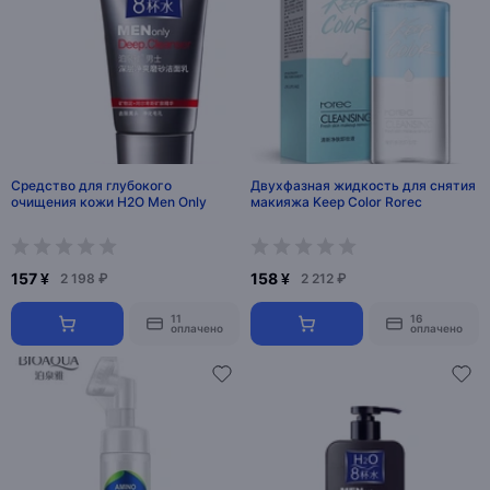
Средство для глубокого
Двухфазная жидкость для снятия
очищения кожи H2O Men Only
макияжа Keep Color Rorec
157 ¥
158 ¥
2 198 ₽
2 212 ₽
11
16
оплачено
оплачено