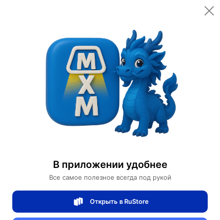
Открыть в приложении
Открыть
Главная
Категории
Товары для красоты
Средства для очищения лица
Тоник для лица Nice Men Expert
Тоник для лица Nice Men Expert
В приложении удобнее
Все самое полезное всегда под рукой
0 отзывов
0
Открыть в RuStore
Магазин Bioaqua