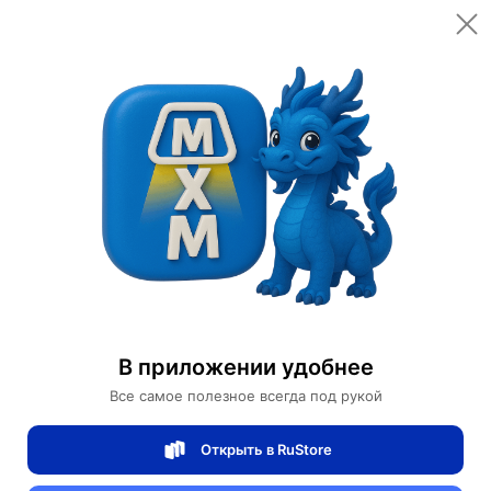
Открыть в приложении
Открыть
Главная
Категории
Бра
Настенный светильник (Бра) EQUARIUM, 20 см, LED
Настенный светильник (Бра) EQUARIUM,
20 см, LED
В приложении удобнее
Все самое полезное всегда под рукой
4 отзывов
0
Открыть в RuStore
Магазин Walls lights