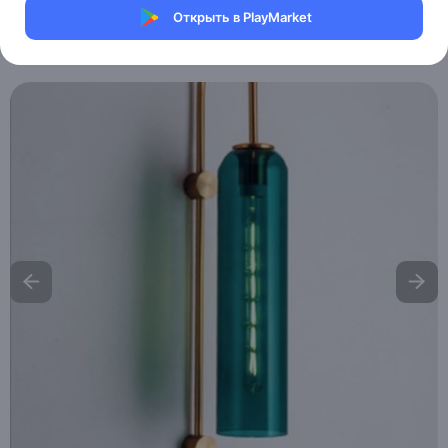
Магазин Walls lights
Открыть в PlayMarket
Артикул:
MAI-HE-MAI_FOSA_EL_GREEN