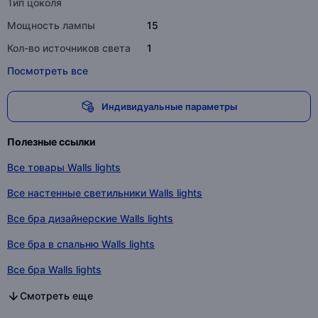
Тип цоколя
Мощность лампы
15
Кол-во источников света
1
Посмотреть все
Индивидуальные параметры
Полезные ссылки
Все товары Walls lights
Все настенные светильники Walls lights
Все бра дизайнерские Walls lights
Все бра в спальню Walls lights
Все бра Walls lights
Все настенные светильники в категории
Все бра дизайнерские в категории
Все бра в спальню в категории
Все бра в категории
Смотреть еще