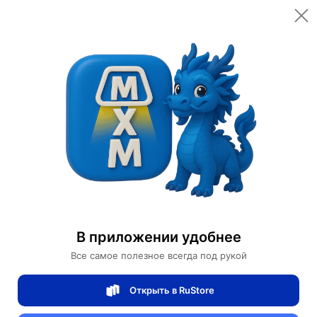
Открыть в приложении
Открыть
Главная
Категории
Мебель для дома и офиса
Освещение для дома
Настенные светильники
Настенный светильник (Бра) FOSA EL, зеленый, E27
Настенный светильник (Бра) FOSA EL,
В приложении удобнее
зеленый, E27
Все самое полезное всегда под рукой
Открыть в RuStore
4 отзывов
0