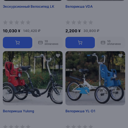
Экскурсионный Велосипед LK
Велорикша VDA
10,030 ¥
2,200 ¥
140,420 ₽
30,800 ₽
10
10
оплачено
оплачено
Велорикша Yulong
Велорикша YL-D1