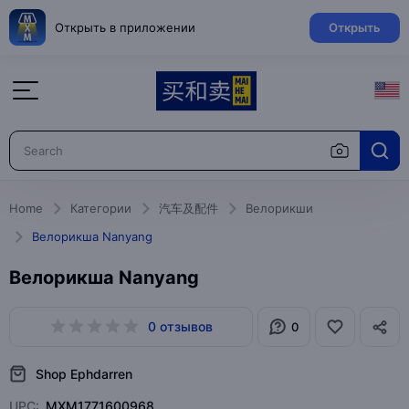
Открыть в приложении
Открыть
Home
Категории
汽车及配件
Велорикши
Велорикша Nanyang
Велорикша Nanyang
0 отзывов
0
Shop Ephdarren
UPC:
MXM1771600968