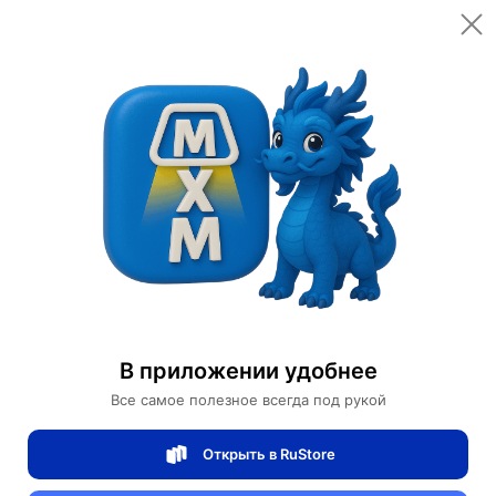
Ephdarren
Дизайнерская мебель
Start conversation
Проверенный
продавец
4/5
рейтинг товаров
100%
доставок вовремя
Характеристики
Страна изготовитель
Гонконг
В приложении удобнее
Габариты
227х86х98см тележка
102х63х28см
Все самое полезное всегда под рукой
Максимальная нагрузка
200 кг
Открыть в RuStore
Количество мест
1