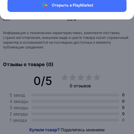
Открыть в PlayMarket
Тип товара
Диаметр колес 24 дюйма
Вес
35.0
Информация о технических характеристиках, комплекте поставки,
стране изготовления, внешнем виде и цвете товара носит справочный
характер и основывается на последних доступных к моменту
публикации сведениях
Отзывы о товаре (0)
0/5
0 отзывов
5 звезд
0
4 звезды
0
3 звезды
0
2 звезды
0
1 звезда
0
Купили товар?
Поделитесь мнением