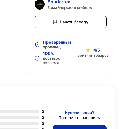
Ephdarren
Дизайнерская мебель
Начать беседу
Проверенный
продавец
4/5
100%
рейтинг товаров
доставок
вовремя
0
Купили товар?
0
Поделитесь мнением
0