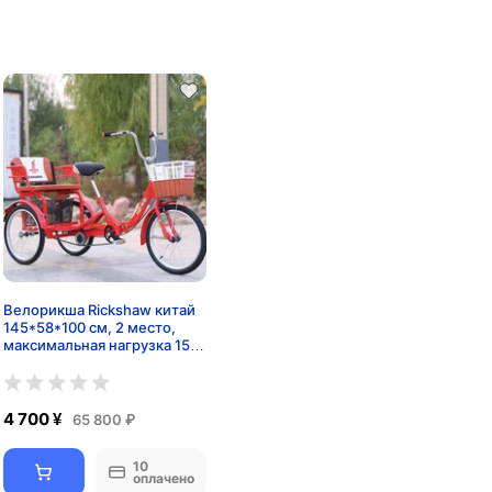
Велорикша Rickshaw китай
145*58*100 см, 2 место,
максимальная нагрузка 150
кг, вес 50 кг
4 700 ¥
65 800 ₽
10
оплачено