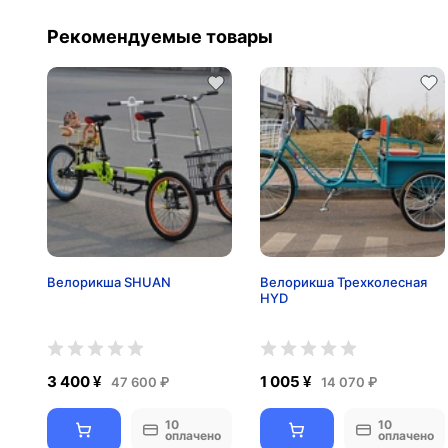
Рекомендуемые товары
Велорикша SHUAN
Велорикша Трехколесная
HYD
3 400 ¥
1 005 ¥
47 600 ₽
14 070 ₽
10
10
оплачено
оплачено