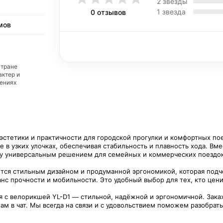
2 звезды
1 звезда
0 отзывов
мов
стране
актер и
дениях
эстетики и практичности для городской прогулки и комфортных пое
в узких улочках, обеспечивая стабильность и плавность хода. Вме
кшу универсальным решением для семейных и коммерческих поездок
ется стильным дизайном и продуманной эргономикой, которая под
анс прочности и мобильности. Это удобный выбор для тех, кто це
с велорикшей YL-D1 — стильной, надёжной и эргономичной. Закаж
ам в чат. Мы всегда на связи и с удовольствием поможем разобрать