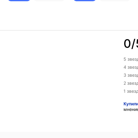
0/
5 звез
4 зве
3 зве
2 звез
1 звез
Купил
мнени