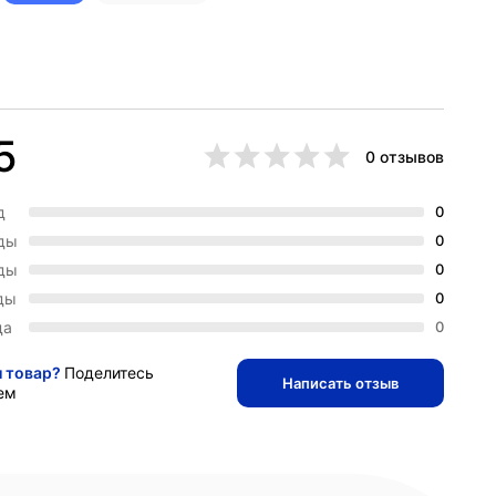
5
0 отзывов
д
0
зды
0
зды
0
ды
0
да
0
и товар?
Поделитесь
Написать отзыв
ем