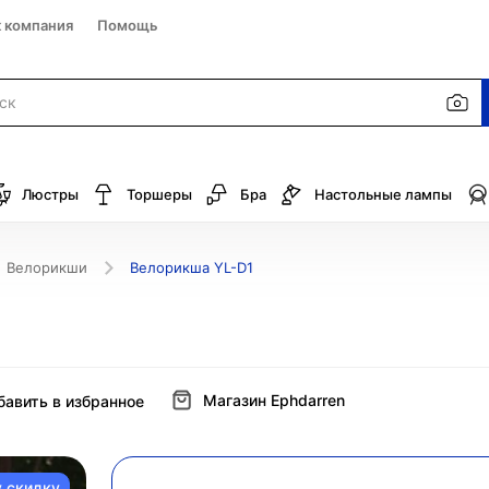
к компания
Помощь
Люстры
Торшеры
Бра
Настольные лампы
Велорикши
Велорикша YL-D1
Магазин Ephdarren
бавить в избранное
у скидку