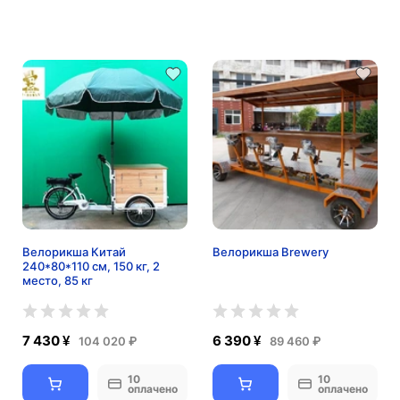
Велорикша Китай
Велорикша Brewery
240*80*110 см, 150 кг, 2
место, 85 кг
7 430 ¥
6 390 ¥
104 020 ₽
89 460 ₽
10
10
оплачено
оплачено