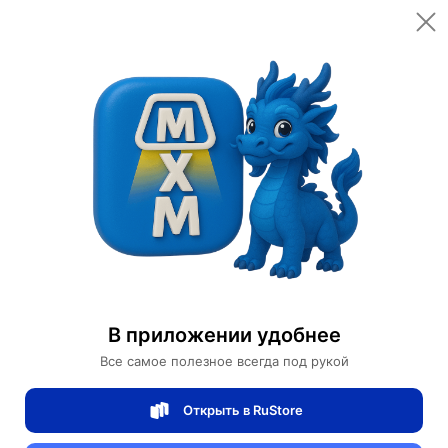
Открыть в приложении
Открыть
Главная
Категории
Спортивные товары
Велоспорт
Велосипеды
Велосипед EROADE HD
Велосипед EROADE HD
В приложении удобнее
0 отзывов
0
Все самое полезное всегда под рукой
Магазин Motors Store
Открыть в RuStore
Артикул:
EROADE-HD3