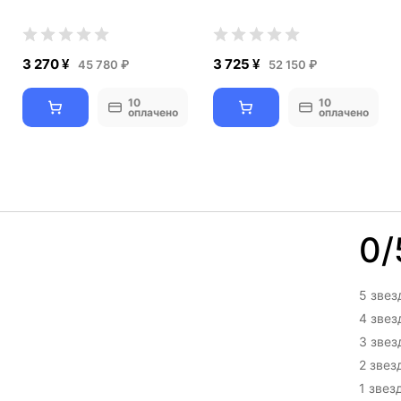
3 270 ¥
3 725 ¥
45 780 ₽
52 150 ₽
10
10
оплачено
оплачено
0/
5 звез
4 зве
3 зве
2 звез
1 звез