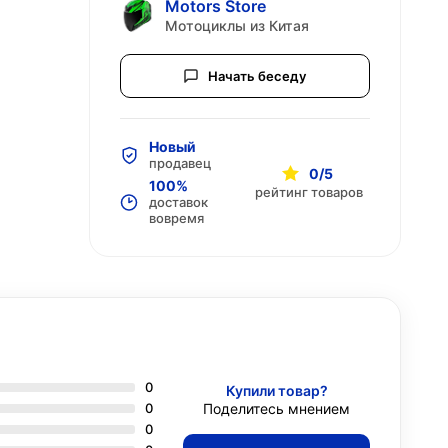
Motors Store
Мотоциклы из Китая
Начать беседу
Новый
продавец
0/5
100%
рейтинг товаров
доставок
вовремя
0
Купили товар?
0
Поделитесь мнением
0