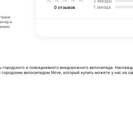
2 звезды
1 звезда
0 отзывов
стране
актер и
дениях
ь городского и повседневного внедорожного велосипеда. Наслажд
 городским велосипедом Nirve, который купить можете у нас на са