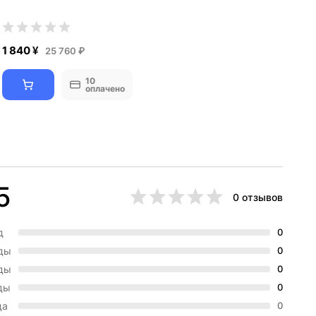
1 840 ¥
25 760 ₽
10
оплачено
5
0 отзывов
д
0
зды
0
зды
0
ды
0
да
0