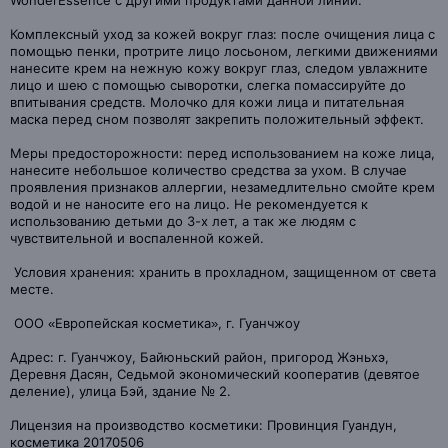
WonderEssence с другими продуктами данной линии.
Комплексный уход за кожей вокруг глаз: после очищения лица с
помощью пенки, протрите лицо лосьоном, легкими движениями
нанесите крем на нежную кожу вокруг глаз, следом увлажните
лицо и шею с помощью сыворотки, слегка помассируйте до
впитывания средств. Молочко для кожи лица и питательная
маска перед сном позволят закрепить положительный эффект.
Меры предосторожности: перед использованием на коже лица,
нанесите небольшое количество средства за ухом. В случае
проявления признаков аллергии, незамедлительно смойте крем
водой и не наносите его на лицо. Не рекомендуется к
использованию детьми до 3-х лет, а так же людям с
чувствительной и воспаленной кожей.
Условия хранения: хранить в прохладном, защищенном от света
месте.
ООО «Европейская косметика», г. Гуанчжоу
Адрес: г. Гуанчжоу, Байюньский район, пригород Жэньхэ,
Деревня Дасян, Седьмой экономический кооператив (девятое
деление), улица Бэй, здание № 2.
Лицензия на производство косметики: Провинция Гуандун,
косметика 20170506