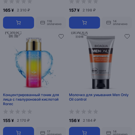
165 ¥
157 ¥
2 310 ₽
2 198 ₽
116
14
оплачено
оплачено
Концентрированный тоник для
Молочко для умывания Men Only
лица с гиалуроновой кислотой
Oil control
Rorec
155 ¥
156 ¥
2 170 ₽
2 184 ₽
17
14
оплачено
оплачено