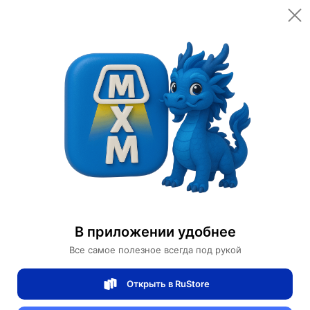
Открыть в приложении
Открыть
Главная
Категории
Товары для красоты
Эссенция
Витаминная сыворотка с экстрактом черники WonderEssence
Витаминная сыворотка с экстрактом
черники WonderEssence
В приложении удобнее
Все самое полезное всегда под рукой
1 отзывов
0
Открыть в RuStore
Магазин Bioaqua