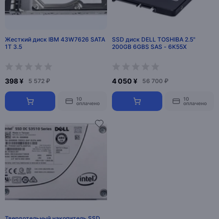
Жесткий диск IBM 43W7626 SATA
SSD диск DELL TOSHIBA 2.5"
1T 3.5
200GB 6GBS SAS - 6K55X
398 ¥
4 050 ¥
5 572 ₽
56 700 ₽
10
10
оплачено
оплачено
Твердотельный накопитель SSD