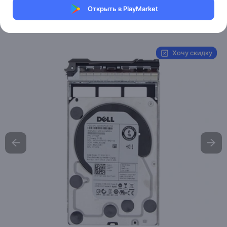
Магазин Help Dell/HP
Открыть в PlayMarket
Артикул:
Dell-207
Хочу скидку