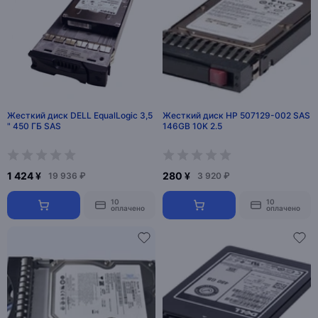
Жесткий диск DELL EqualLogic 3,5
Жесткий диск HP 507129-002 SAS
" 450 ГБ SAS
146GB 10K 2.5
1 424 ¥
280 ¥
19 936 ₽
3 920 ₽
10
10
оплачено
оплачено