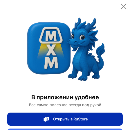
Открыть в приложении
Открыть
Главная
Категории
Цифровая электроника
Компьютеры и комплектующие
Жёсткие диски
Жесткий диск Dell 600GB 10K 2.5 6G SAS R72NV
Жесткий диск Dell 600GB 10K 2.5 6G SAS
В приложении удобнее
R72NV
Все самое полезное всегда под рукой
Открыть в RuStore
0 отзывов
0