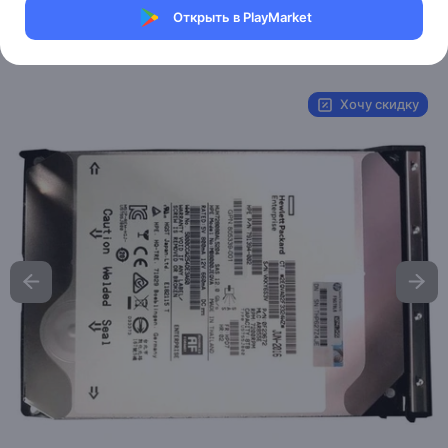
Магазин Help Dell/HP
Открыть в PlayMarket
Артикул:
HP-199
Хочу скидку