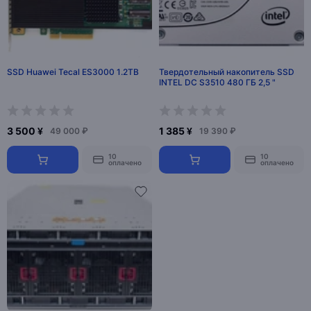
SSD Huawei Tecal ES3000 1.2TB
Твердотельный накопитель SSD
INTEL DC S3510 480 ГБ 2,5 "
3 500 ¥
1 385 ¥
49 000 ₽
19 390 ₽
10
10
оплачено
оплачено