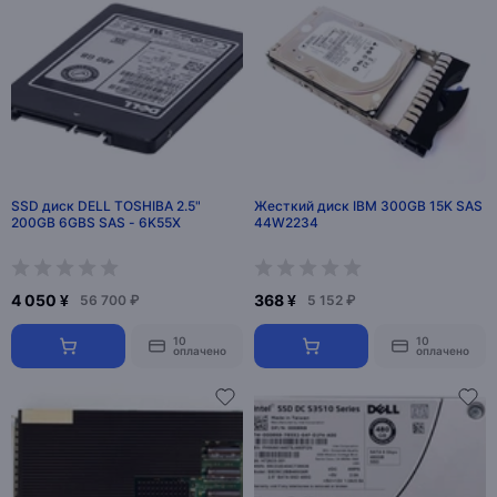
SSD диск DELL TOSHIBA 2.5"
Жесткий диск IBM 300GB 15K SAS
200GB 6GBS SAS - 6K55X
44W2234
4 050 ¥
368 ¥
56 700 ₽
5 152 ₽
10
10
оплачено
оплачено