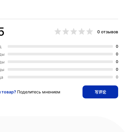
5
0 отзывов
д
0
зды
0
зды
0
ды
0
да
0
и товар?
Поделитесь мнением
写评论