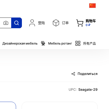
购物车
登陆
订单
0 ₽
Дизайнерская мебель
Мебель ротанг
所有产品
Поделиться
UPC:
Seagate-29