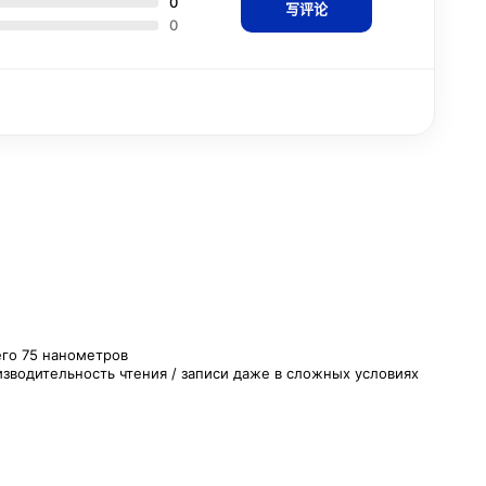
0
写评论
0
его 75 нанометров
зводительность чтения / записи даже в сложных условиях