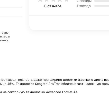
2 звезды
1 звезда
0 отзывов
стране
актер и
дениях
 производительность даже при ширине дорожки жесткого диска вс
ь на 45%. Технология Seagate AcuTrac обеспечивает надежную прои
да на секторную технологию Advanced Format 4K