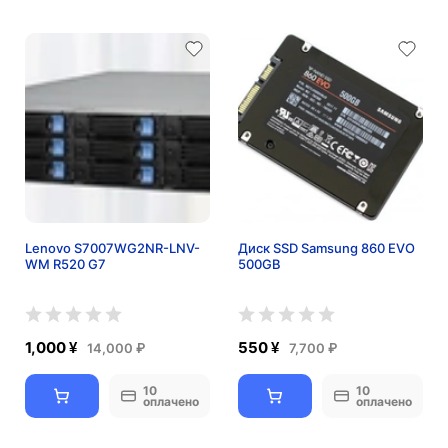
Lenovo S7007WG2NR-LNV-
Диск SSD Samsung 860 EVO
WM R520 G7
500GB
1,000 ¥
550 ¥
14,000 ₽
7,700 ₽
10
10
оплачено
оплачено