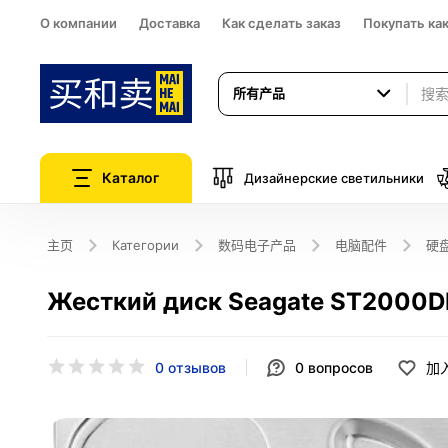
О компании
Доставка
Как сделать заказ
Покупать ка
所有产品
Каталог
Дизайнерские светильники
主页
Категории
数码电子产品
电脑配件
硬
Жесткий диск Seagate ST2000
0 отзывов
0
вопросов
加