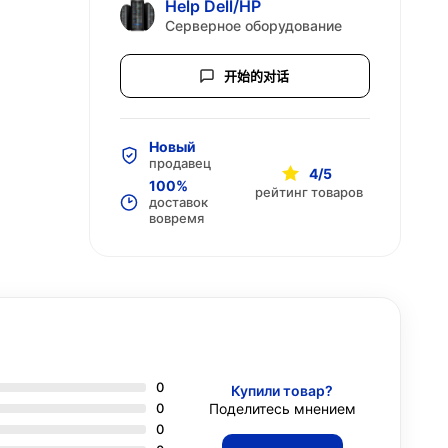
Help Dell/HP
Серверное оборудование
开始的对话
Новый
продавец
4/5
100%
рейтинг товаров
доставок
вовремя
0
Купили товар?
0
Поделитесь мнением
0