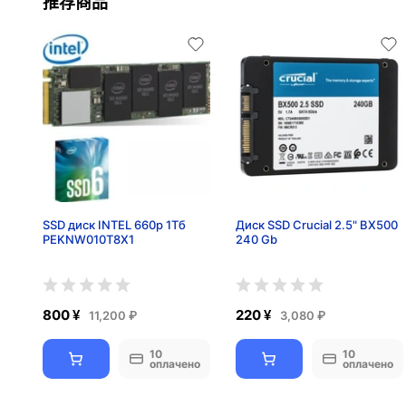
推荐商品
SSD диск INTEL 660p 1Тб
Диск SSD Crucial 2.5" BX500
PEKNW010T8X1
240 Gb
800 ¥
220 ¥
11,200 ₽
3,080 ₽
10
10
оплачено
оплачено