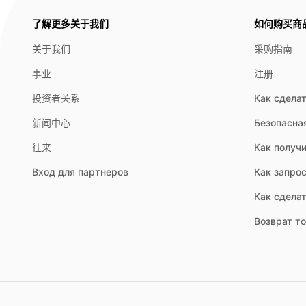
了解更多关于我们
如何购买商
关于我们
采购指南
事业
注册
投资者关系
Как сделат
新闻中心
Безопасна
往来
Как получи
Вход для партнеров
Как запрос
Как сдела
Возврат т