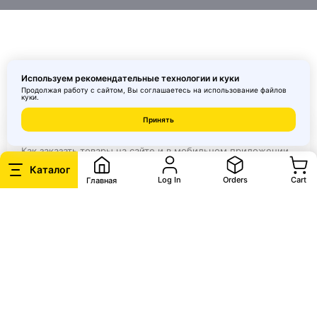
Еще темы
Используем рекомендательные технологии и куки
Продолжая работу с сайтом, Вы соглашаетесь на использование
файлов
куки
.
Принять
Как сделать заказ
Как заказать товары на сайте и в мобильном приложении
MAI HE MAI
Каталог
Log In
Orders
Cart
Главная
Как редактировать заказ
Какие бывают статусы и что делать, если продавец
отклонил возврат
Как отменить заказ
Как заказать товары на сайте и в мобильном приложении