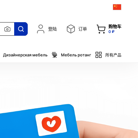
购物车
登陆
订单
0 ₽
Дизайнерская мебель
Мебель ротанг
所有产品