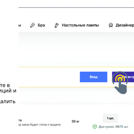
те в
иций и
далить