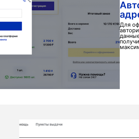
Авт
адр
Для оф
автори
данные
получи
максим