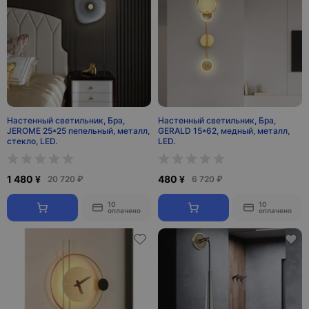
Настенный светильник, Бра,
Настенный светильник, Бра,
JEROME 25*25 пепельный, металл,
GERALD 15*62, медный, металл,
стекло, LED.
LED.
1 480 ¥
480 ¥
20 720 ₽
6 720 ₽
10
10
оплачено
оплачено