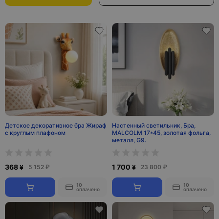
Детское декоративное бра Жираф
Настенный светильник, Бра,
с круглым плафоном
MALCOLM 17*45, золотая фольга,
металл, G9.
368 ¥
1 700 ¥
5 152 ₽
23 800 ₽
10
10
оплачено
оплачено