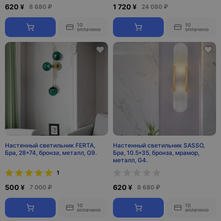
620 ¥
1 720 ¥
8 680 ₽
24 080 ₽
10
10
оплачено
оплачено
Настенный светильник FERTA,
Настенный светильник SASSO,
Бра, 28*74, бронза, металл, G9.
Бра, 10.5*35, бронза, мрамор,
металл, G4.
1
500 ¥
620 ¥
7 000 ₽
8 680 ₽
10
10
оплачено
оплачено