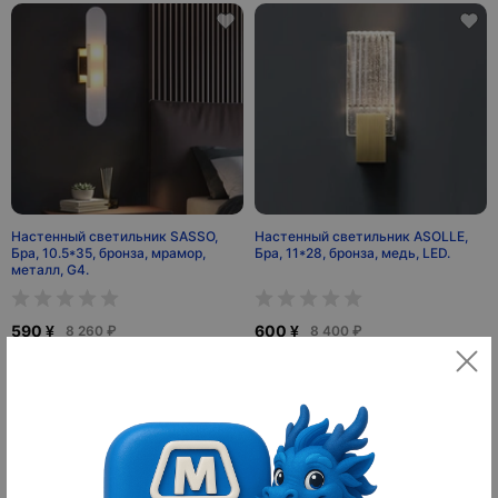
Настенный светильник SASSO,
Настенный светильник ASOLLE,
Бра, 10.5*35, бронза, мрамор,
Бра, 11*28, бронза, медь, LED.
металл, G4.
590 ¥
600 ¥
8 260 ₽
8 400 ₽
10
10
оплачено
оплачено