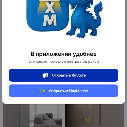
Настенный светильник KELEMA,
Настенный светильник ELLAN,
Бра, 8*50, зеленый, мрамор,
Бра, 20*30, бронза, металл,
металл, LED.
хрусталь, G9.
В приложении удобнее
510 ¥
420 ¥
7 140 ₽
Все самое полезное всегда под рукой
5 880 ₽
10
10
оплачено
оплачено
Открыть в RuStore
Открыть в PlayMarket