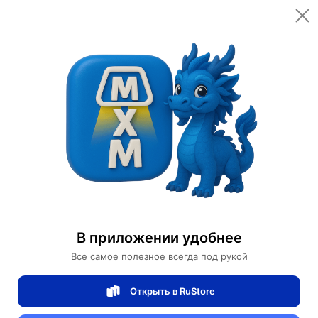
Цена за шт.
Количество
166 ¥
2,324 ₽
In stock (1000 available)
Оплачено:
10
Характеристики
Посмотреть все
В приложении удобнее
Индивидуальные параметры
Все самое полезное всегда под рукой
Полезные ссылки
Открыть в RuStore
Все товары Part electron