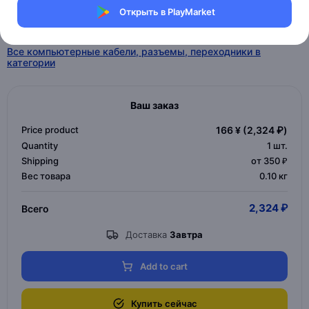
Открыть в PlayMarket
Все компьютерные кабели, разъемы, переходники Part
electron
Все компьютерные кабели, разъемы, переходники в
категории
Ваш заказ
Price product
166 ¥
(2,324 ₽)
Quantity
1
шт.
Shipping
от 350 ₽
Вес товара
0.10 кг
2,324 ₽
Всего
Доставка
Завтра
Add to cart
Купить сейчас