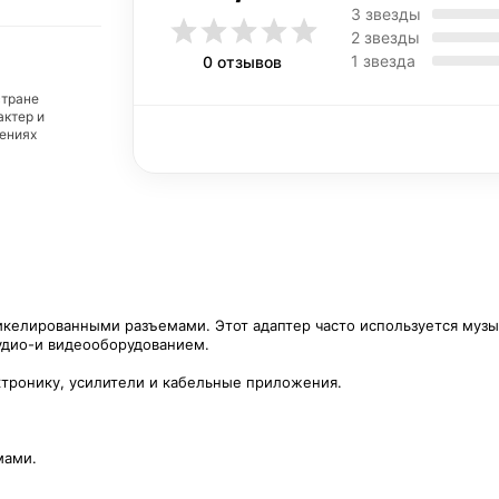
3 звезды
2 звезды
1 звезда
0 отзывов
стране
актер и
дениях
икелированными разъемами. Этот адаптер часто используется музык
аудио-и видеооборудованием.
тронику, усилители и кабельные приложения.
мами.