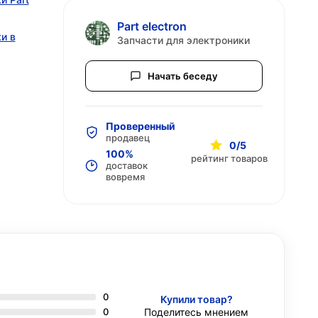
Part electron
и в
Запчасти для электроники
Начать беседу
Проверенный
продавец
0/5
100%
рейтинг товаров
доставок
вовремя
0
Купили товар?
0
Поделитесь мнением