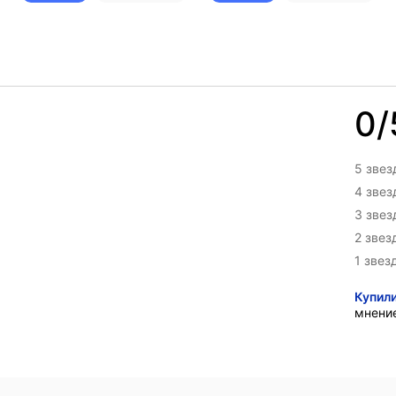
0/
5 звез
4 зве
3 зве
2 звез
1 звез
Купил
мнени