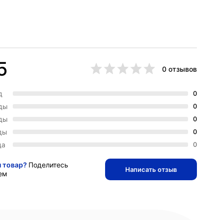
5
0 отзывов
д
0
зды
0
зды
0
ды
0
да
0
и товар?
Поделитесь
Написать отзыв
ем