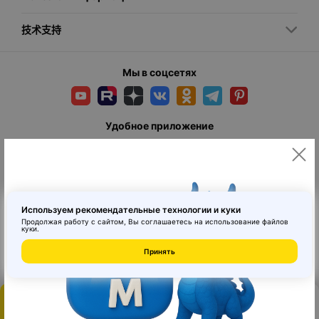
技术支持
Мы в соцсетях
Удобное приложение
Используем рекомендательные технологии и куки
Продолжая работу с сайтом, Вы соглашаетесь на использование
файлов
куки
.
© 2026 MAI HE MAI. Маркетплейс дизайнерских товаров со всего
Принять
Китая по ценам заводов. Все права защищены.
Каталог
登陆
订单
购物车
Главная