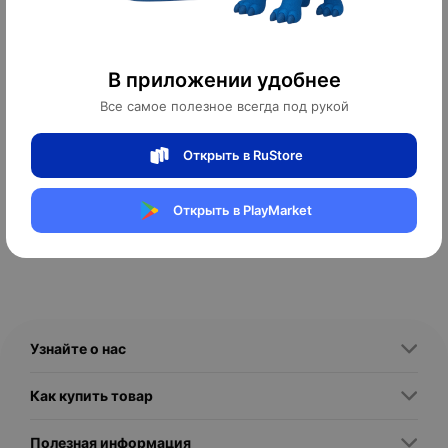
Часы наручные Патек Филипп
В приложении удобнее
1
Все самое полезное всегда под рукой
250 ¥
3 500 ₽
Открыть в RuStore
12
оплачено
Открыть в PlayMarket
Узнайте о нас
Как купить товар
Полезная информация