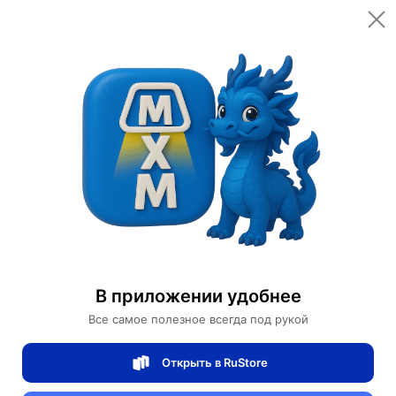
14,840 ₽
Всего
Доставка
Завтра
Add to cart
Купить сейчас
Безопасная оплата онлайн
Table lamps
Дизайнерские настольные лампы
В приложении удобнее
Все самое полезное всегда под рукой
Start conversation
Открыть в RuStore
Проверенный
продавец
4/5