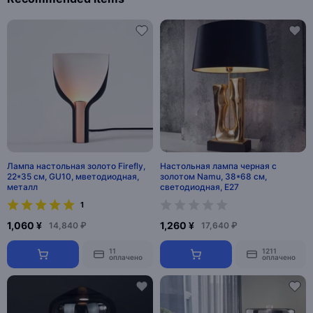
Лампа настольная золото Firefly,
Настольная лампа черная с
22*35 см, GU10, мветодиодная,
золотом Namu, 38*68 см,
металл
светодиодная, E27
1
1,060 ¥
1,260 ¥
14,840 ₽
17,640 ₽
11
1211
оплачено
оплачено