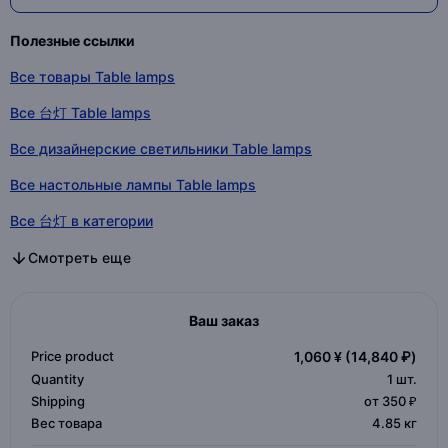
Полезные ссылки
Все товары Table lamps
Все 台灯 Table lamps
Все дизайнерские светильники Table lamps
Все настольные лампы Table lamps
Все 台灯 в категории
Все дизайнерские светильники в категории
Все настольные лампы в категории
Смотреть еще
Ваш заказ
Price product
1,060 ¥
(14,840 ₽)
Quantity
1
шт.
Shipping
от 350 ₽
Вес товара
4.85 кг