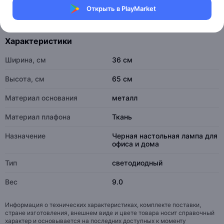
рейтинг товаров
100%
доставок вовремя
Открыть в PlayMarket
Характеристики
Ширина, см
36 см
Высота, см
65 см
Материал основания
металл
Материал плафона
Ткань
Назначение
Черная настольная лампа для
офиса и дома
Тип
светодиодный
Вес
9.0
Информация о технических характеристиках, комплекте поставки,
стране изготовления, внешнем виде и цвете товара носит справочный
характер и основывается на последних доступных к моменту