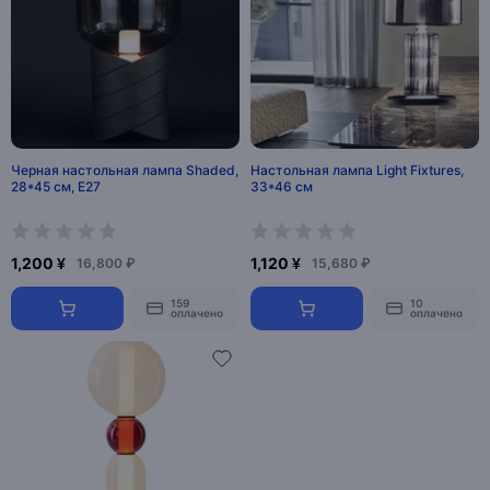
Черная настольная лампа Shaded,
Настольная лампа Light Fixtures,
28*45 см, E27
33*46 см
1,200 ¥
1,120 ¥
16,800 ₽
15,680 ₽
159
10
оплачено
оплачено