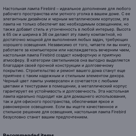
Настольная лампа Firebird – идеальное дополнение для любого
рабочего пространства или уютного уголка в вашем доме. С ее
элегантным дизайном и черным металлическим корпусом, эта
лампа не только обеспечит вас необходимым освещением, но
также добавит стиль и утонченность в любой интерьер. Высота
в 65 см и ширина в 36 см делают эту лампу компактной, но
достаточно мощной для выполнения любых задач, требующих
хорошего освещения. Независимо от того, читаете ли вы книгу,
работаете за компьютером или наслаждаетесь вечерним чаем,
настольная лампа Firebird создаст комфортную и приятную
атмосферу. В категории светильников она выгодно выделяется
благодаря своей прочной конструкции и долговечному
покрытию. Строительство и ремонт вашего дома станут еще
приятнее с таким надежным и стильным элементом декора.
Черный цвет лампы универсален и сочетается с любыми
цветами и текстурами в помещении, а металлический корпус
гарантирует ее устойчивость и долговечность. Эта настольная
лампа идеально подходит как для домашнего использования,
так и для офисного пространства, обеспечивая яркое и
равномерное освещение. Если вы ищете качественное и
стильное решение для освещения, настольная лампа Firebird
безусловно станет вашим предпочтением.
Recommended items