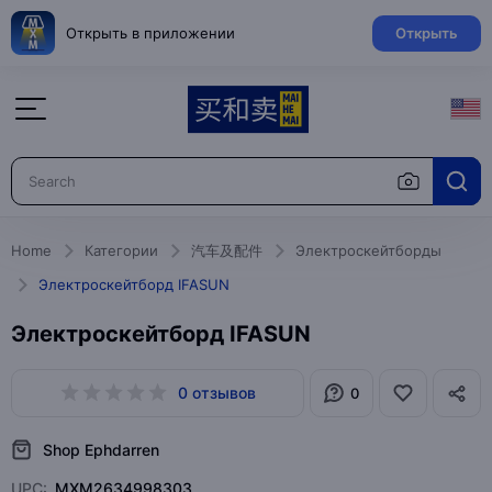
Открыть в приложении
Открыть
Home
Категории
汽车及配件
Электроскейтборды
Электроскейтборд IFASUN
Электроскейтборд IFASUN
0 отзывов
0
Shop Ephdarren
UPC:
MXM2634998303