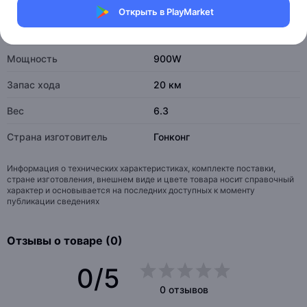
Максимальная нагрузка
135 кг
Открыть в PlayMarket
Максимальная скорость
до 30 км\ч
Мощность
900W
Запас хода
20 км
Вес
6.3
Страна изготовитель
Гонконг
Информация о технических характеристиках, комплекте поставки,
стране изготовления, внешнем виде и цвете товара носит справочный
характер и основывается на последних доступных к моменту
публикации сведениях
Отзывы о товаре (0)
0/5
0 отзывов